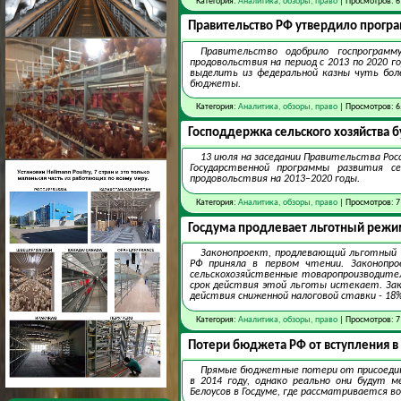
Категория:
Аналитика, обзоры, право
| Просмотров: 6
Правительство РФ утвердило програм
Правительство одобрило госпрограмму
продовольствия на период с 2013 по 2020 
выделить из федеральной казны чуть бол
бюджеты.
Категория:
Аналитика, обзоры, право
| Просмотров: 6
Господдержка сельского хозяйства б
13 июля на заседании Правительства Рос
Государственной программы развития се
продовольствия на 2013–2020 годы.
Категория:
Аналитика, обзоры, право
| Просмотров: 7
Госдума продлевает льготный режи
Законопроект, продлевающий льготный 
РФ приняла в первом чтении. Законопро
сельскохозяйственные товаропроизводител
срок действия этой льготы истекает. Зак
действия сниженной налоговой ставки - 18% -
Категория:
Аналитика, обзоры, право
| Просмотров: 7
Потери бюджета РФ от вступления в 
Прямые бюджетные потери от присоединен
в 2014 году, однако реально они будут 
Белоусов в Госдуме, где рассматривается в