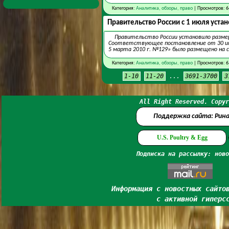
Категория:
Аналитика, обзоры, право
| Просмотров: 6
Правительство России с 1 июля уста
Правительство России установило размер
Соответствующее постановление от 30 ию
5 марта 2010 г. №129» было размещено на 
Категория:
Аналитика, обзоры, право
| Просмотров: 6
1-10
11-20
...
3691-3700
3
All Right Reserved. Copyr
Поддержка сайта: Рин
U.S. Poultry & Egg
Подписка на рассылку: ново
Информация с новостных сайто
с активной гиперс