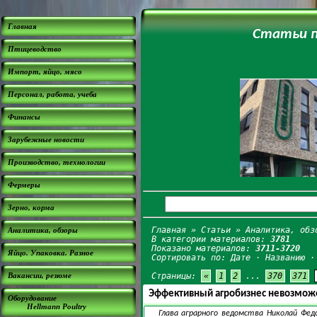
Главная
Статьи п
Птицеводство
Импорт, яйцо, мясо
Персонал, работа, учеба
Финансы
Зарубежные новости
Производство, технологии
Фермеры
Зерно, корма
Главная
»
Статьи
» Аналитика, обз
Аналитика, обзоры
В категории материалов:
3781
Показано материалов:
3711-3720
Яйцо. Упаковка. Разное
Сортировать по:
Дате
·
Названию
Вакансии, резюме
Страницы:
«
1
2
...
370
371
Эффективный агробизнес невозможе
Оборудование
Hellmann Poultry
Глава аграрного ведомства Николай Фед