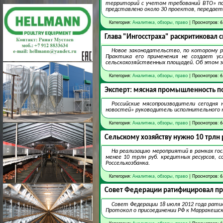
территорий с учетом требований ВТО» по
представлено около 30 проектов, передает 
Категория:
Аналитика, обзоры, право
| Просмотров: 6
Глава "Ингосстраха" раскритиковал 
Новое законодательство, по которому 
Практика его применения не создает ус
сельскохозяйственных площадей. Об этом з
Категория:
Аналитика, обзоры, право
| Просмотров: 6
Эксперт: мясная промышленность по
Российские мясопроизводители сегодня
новостей» руководитель исполнительного 
Категория:
Аналитика, обзоры, право
| Просмотров: 6
Сельскому хозяйству нужно 10 трлн 
На реализацию мероприятий в рамках гос
менее 10 трлн руб. кредитных ресурсов, 
Россельхозбанка.
Категория:
Аналитика, обзоры, право
| Просмотров: 6
Совет Федерации ратифицировал пр
Совет Федерации 18 июля 2012 года ратиф
Протокол о присоединении РФ к Марракешско