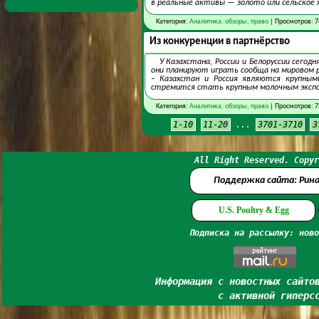
в реальные активы — золото или сельское 
Категория:
Аналитика, обзоры, право
| Просмотров: 7
Из конкуренции в партнёрство
У Казахстана, России и Белоруссии сегод
они планируют играть сообща на мировом 
– Казахстан и Россия являются крупными
стремится стать крупным молочным экспор
Категория:
Аналитика, обзоры, право
| Просмотров: 7
1-10
11-20
...
3701-3710
3
All Right Reserved. Copyr
Поддержка сайта: Рин
U.S. Poultry & Egg
Подписка на рассылку: ново
Информация с новостных сайто
с активной гиперс