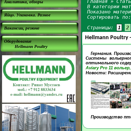
Главная
»
Стат
Аналитика, обзоры
В категории ма
Показано матер
Яйцо. Упаковка. Разное
Сортировать по
Страницы:
1
2
Вакансии, резюме
Hellmann Poultr
Оборудование
Hellmann Poultry
Германия. Произв
Системы вольерног
оптимального соде
Aviary Pro 11
вольер
Новости: Расширени
Производство пти