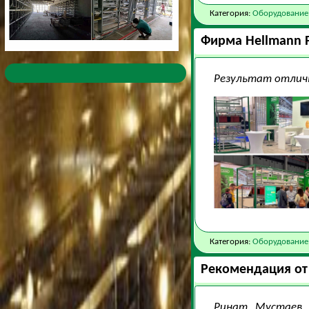
Категория:
Оборудование
Фирма Hellmann P
Результат отлич
Категория:
Оборудование
Рекомендация от 
Ринат Мустаев, 