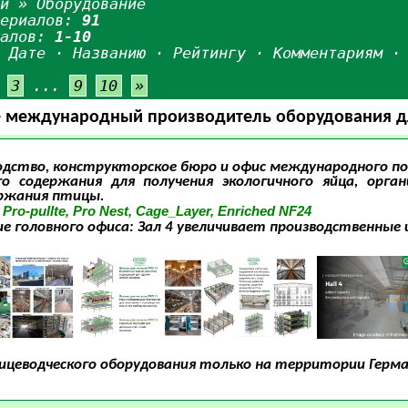
ьи
» Оборудование
териалов:
91
иалов:
1-10
:
Дате
·
Названию
·
Рейтингу
·
Комментариям
3
...
9
10
»
y - международный производитель оборудования д
одство, конструкторское бюро и офис международного по
о содержания для получения экологичного яйца, орган
ржания птицы.
, Pro-pullte, Pro Nest, Cage_Layer, Enriched NF24
е головного офиса: Зал 4 увеличивает производственные
цеводческого оборудования только на территории Герман