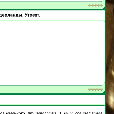
дерланды, Утрехт.
современного птицеводства. Прошу специалистов