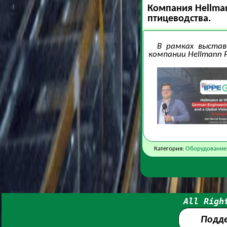
Компания Hellman
птицеводства.
В рамках выстав
компании Hellmann 
Категория:
Оборудование
All Righ
Подд