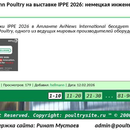
n Poultry на выставке IPPE 2026: немецкая инжен
ки IPPE 2026 в Атланте AviNews International беседуе
Poultry, одного из ведущих мировых производителей обору
| Просмотров: 179 | Добавил:
hellmann
| Дата:
12.02.2026
1-10
11-20
21-30
...
81-9
t Reserved. Copyright: poultrysite.ru ™ © 200
ержка сайта: Ринат Мустаев
admin@poultry