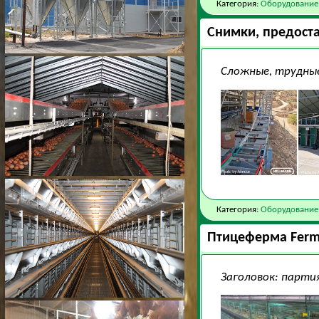
Категория:
Оборудование
Снимки, предоста
Сложные, трудные
Категория:
Оборудование
Птицеферма Ferme
Заголовок: партия