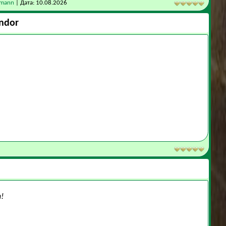
lmann
| Дата:
10.08.2026
ndor
т!