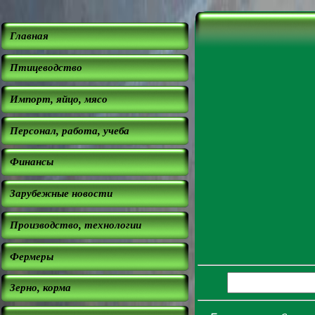
Главная
Птицеводство
Импорт, яйцо, мясо
Персонал, работа, учеба
Финансы
Зарубежные новости
Производство, технологии
Фермеры
Зерно, корма