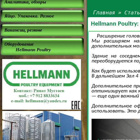
Аналитика, обзоры
Главная
»
Стат
Яйцо. Упаковка. Разное
Hellmann Poultr
Вакансии, резюме
Расширение голов
Мы расширяем наш
Оборудование
дополнительных мощ
Hellmann Poultry
Здание на соседне
переоборудуется по
Как будет использов
В дальнейшем Зал 4
Дополнительное про
оптимизирует как м
— еще один важный 
Дополнительное оф
использовать. Это