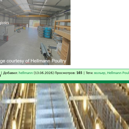
| Добавил:
hellmann
(13.06.2026) Просмотров:
165
| Теги:
вольер
,
Hellmann Poul
0