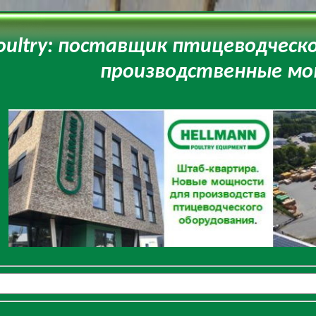
oultry: поставщик птицеводческ
производственные м