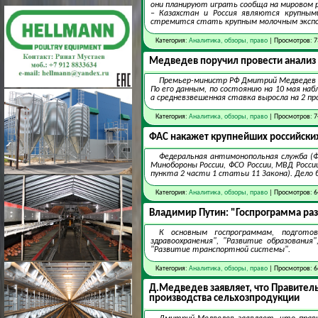
они планируют играть сообща на мировом 
– Казахстан и Россия являются крупными
стремится стать крупным молочным экспор
Категория:
Аналитика, обзоры, право
| Просмотров: 7
Медведев поручил провести анализ 
Премьер-министр РФ Дмитрий Медведев п
По его данным, по состоянию на 10 мая на
а средневзвешенная ставка выросла на 2 пр
Категория:
Аналитика, обзоры, право
| Просмотров: 7
ФАС накажет крупнейших российски
Федеральная антимонопольная служба (Ф
Минобороны России, ФСО России, МВД Росси
пункта 2 части 1 статьи 11 Закона). Дело 
Категория:
Аналитика, обзоры, право
| Просмотров: 6
Владимир Путин: "Госпрограмма раз
К основным госпрограммам, подгото
здравоохранения", "Развитие образования
"Развитие транспортной системы".
Категория:
Аналитика, обзоры, право
| Просмотров: 6
Д.Медведев заявляет, что Правите
производства сельхозпродукции