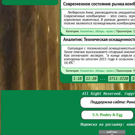
Современное состояние рынка ком
Любарская Анна, руководитель инициатив
Современные комбикорма – это смесь зер
кормления животных. В рамках данного и
также являются полноценными комбикормам
Категория:
Аналитика, обзоры, право
| Просмотров: 2
Аналитик: Техническая оснащенност
Ситуация с технической оснащенностью
Такое мнение высказывает старший аналит
Как отмечает эксперт, "в конце апреля 
которому по итогам 2011 года в сельском
14,4%".
Категория:
Аналитика, обзоры, право
| Просмотров: 9
1-10
11-20
...
3711-3720
3
All Right Reserved. Copyr
Поддержка сайта: Рин
U.S. Poultry & Egg
Подписка на рассылку: ново