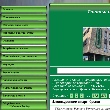
Главная
Статьи п
Птицеводство
Импорт, яйцо, мясо
Персонал, работа, учеба
Финансы
Зарубежные новости
Производство, технологии
Фермеры
Зерно, корма
Главная
»
Статьи
» Аналитика, обз
Аналитика, обзоры
В категории материалов:
3781
Показано материалов:
3731-3740
Яйцо. Упаковка. Разное
Сортировать по:
Дате
·
Названию
Вакансии, резюме
Страницы:
«
1
2
...
372
373
Из конкуренции в партнёрство
Оборудование
Hellmann Poultry
У Казахстана, России и Белоруссии сегод