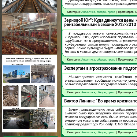
Дмитрий Медведев заявляет, что прави
товары и поддержать сельхозпроизводителе
Категория:
Аналитика, обзоры, право
| Просмотров: 6
Зерновой Юг": Куда движутся цены 
рентабельными в сезоне 2012-2013
В преддверии нового сельскохозяйств
«Зерновой Юг», организованная порталом I
зарубежья, но и представители агросекто
конференции, стали итоги прошедшего сел
зерна? Какие культуры будут наиболее рен
На эти и многие другие вопросы зернового
Категория:
Аналитика, обзоры, право
| Просмотров: 7
Экспертам в агростраховании подго
Министерство сельского хозяйства 
агрострахования, сообщила министр сель
сельхозстрахования с государственной под
Категория:
Аналитика, обзоры, право
| Просмотров: 7
Виктор Линник: "Во время кризиса т
Зачем производителю мяса собственная
сначала было производство, потом перер
помогло государство: если бы не запуск ше
импортом мяса, а не собственным производ
главному редактору РБК daily ПЕТРУ КИРЬЯНУ
Категория:
Аналитика, обзоры, право
| Просмотров: 7