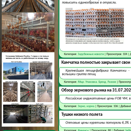
повысить единообразие в отрасли.
Категория:
Зарубежные новости
| Просмотров: 104 | 
Камчатка полностью закрывает сво
Крупнейшая птицефабрика Камчатки - "
вспышки гриппа птиц
Категория:
Яйцо. Упаковка. Бренд. Разное
| Просмотро
Обзор зернового рынка на 31.07.20
Российские индикативные цены FOB ЧМ, вн
Категория:
Зерно, корма
| Просмотров: 106 | Добави
Тушки низкого полета
Оптовые цены курятины потеряли 6,3% з
Категория:
Финансы
| Просмотров: 88 | Добавил:
hell