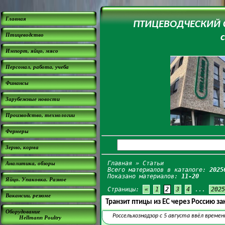
Главная
ПТИЦЕВОДЧЕСКИЙ СА
Птицеводство
Импорт, яйцо, мясо
Персонал, работа, учеба
Финансы
Зарубежные новости
Производство, технологии
Фермеры
Зерно, корма
Главная
» Статьи
Аналитика, обзоры
Всего материалов в каталоге:
2025
Показано материалов:
11-20
Яйцо. Упаковка. Разное
Страницы:
«
1
2
3
4
...
2025
Вакансии, резюме
Транзит птицы из ЕС через Россию з
Оборудование
Россельхознадзор с 5 августа ввёл врем
Hellmann Poultry