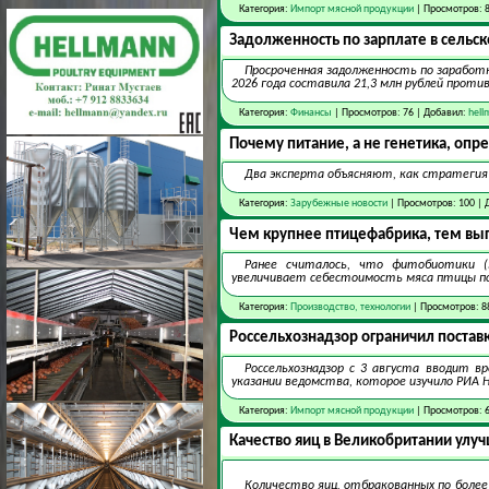
Категория:
Импорт мясной продукции
| Просмотров: 
Задолженность по зарплате в сельско
Просроченная задолженность по заработн
2026 года составила 21,3 млн рублей против
Категория:
Финансы
| Просмотров: 76 | Добавил:
hell
Почему питание, а не генетика, оп
Два эксперта объясняют, как стратегия
Категория:
Зарубежные новости
| Просмотров: 100 | 
Чем крупнее птицефабрика, тем вы
Ранее считалось, что фитобиотики 
увеличивает себестоимость мяса птицы п
Категория:
Производство, технологии
| Просмотров: 8
Россельхознадзор ограничил постав
Россельхознадзор с 3 августа вводит в
указании ведомства, которое изучило РИА 
Категория:
Импорт мясной продукции
| Просмотров: 
Качество яиц в Великобритании улуч
Количество яиц, отбракованных по более