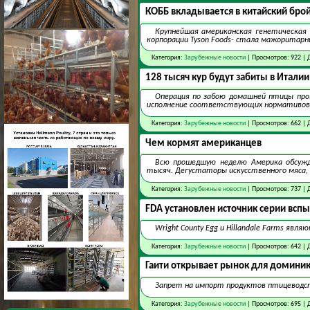
КОББ вкладывается в китайский бр
Крупнейшая американская генетическая 
корпорации Tyson Foods- стала мажоритарным
Категория:
Зарубежные новости
| Просмотров: 922 | 
128 тысяч кур будут забиты в Италии
Операция по забою домашней птицы про
исполнение соответствующих нормативов
Категория:
Зарубежные новости
| Просмотров: 662 | 
Чем кормят американцев
Всю прошедшую неделю Америка обсужда
тысяч. Дегустаторы искусственного мяса, 
Категория:
Зарубежные новости
| Просмотров: 737 | 
FDA установлен источник серии всп
Wright County Egg и Hillandale Farms яв
Категория:
Зарубежные новости
| Просмотров: 642 | 
Гаити открывает рынок для домини
Запрет на импорт продуктов птицеводств
Категория:
Зарубежные новости
| Просмотров: 695 | 