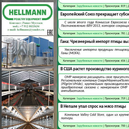
Категория:
Зарубежные новости
| Просмотров: 819 | 
Европейский Союз прекращает субс
С июля этого года Комиссия Евросоюза
Постановлению 689/2013, которое сокращае
Категория:
Зарубежные новости
| Просмотров: 781 | 
Гана: Чрезмерный импорт птицы вы
Увеличение импорта продукции птицево
Ганы (MOFA).
Категория:
Зарубежные новости
| Просмотров: 656 | 
В США растет производство куриного
ОМР намерено расширить свое присутст
Региональная компания ОзаркМаунтинПолтри
(Pilgrim’sPride), крупнейшим производите
приобретение связано с намерением ОМР
антибиотиков.
Категория:
Зарубежные новости
| Просмотров: 759 | 
В Непале упал спрос на мясо птицы
Компания Valley Cold Store, один из кр
потери.
Категория:
Зарубежные новости
| Просмотров: 700 | 