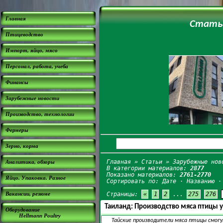
Главная
Статьи
Птицеводство
Импорт, яйцо, мясо
Персонал, работа, учеба
Финансы
Зарубежные новости
Производство, технологии
Фермеры
Зерно, корма
Главная
»
Статьи
» Зарубежные нов
Аналитика, обзоры
В категории материалов:
2877
Показано материалов:
2761-2770
Яйцо. Упаковка. Разное
Сортировать по:
Дате
·
Названию
Вакансии, резюме
Страницы:
«
1
2
...
275
276
Таиланд: Производство мяса птицы 
Оборудование
Hellmann Poultry
Тайские производители мяса птицы смогу