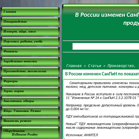
Главная
В России изменен Са
Птицеводство
прод
Импорт, яйцо, мясо
Персонал, работа, учеба
Финансы
Зарубежные новости
Главная
»
Статьи
»
Производство, 
Производство, технологии
В России изменен СанПиН по показа
Фермеры
Санитарными правилами изменены показа
молоко, мед, детское питание, консервы и д
Зерно, корма
Накануне в России вступило в силу постано
11 "Изменения № 24 к СанПиН 2.3.2.1078-01
Аналитика, обзоры
Например, предельно допустимый уровень (П
до 0,004 мг/кг.
Яйцо. Упаковка. Разное
ПДУ антибиотиков из тетрациклиновой групп
Вакансии, резюме
Новый" ПДУ левомицетина (хлорамфеникола) 
масле содержание левомицетина (хлорамфени
Оборудование
Hellmann Poultry
Источник: АМИТЕЛ