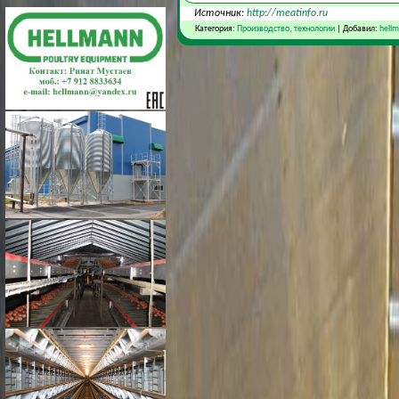
Источник:
http://meatinfo.ru
Категория:
Производство, технологии
| Добавил:
hell