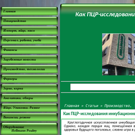
Главная
Как ПЦР-исследован
Птицеводство
Импорт, яйцо, мясо
Персонал, работа, учеба
Финансы
Зарубежные новости
Производство, технологии
Фермеры
Зерно, корма
Аналитика, обзоры
Главная
»
Статьи
»
Производство, 
Яйцо. Упаковка. Разное
Как ПЦР-исследования инкубационн
Вакансии, резюме
Круглогодичная искусственная инкубац
Однако, каждая порция яиц, помещённая 
Оборудование
здоровья будущего поголовья, словно игра в 
Hellmann Poultry