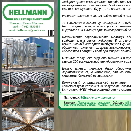
Лабораторное исследование инкубационны
инструментом обеспечения биобезопасно
влияние на здоровье будущего поголовья и 
Распространение опасных заболеваний птиц
«С момента снесения до закладки в инку
благополучно, всегда есть риск контам
вирусологии и молекулярных исследований 
Классические серологические методы о
возбудителя в самом эмбрионе. В отлич
генетический материал возбудителя даже в
оболочках. Такой метод дает возможность
обеспечивая защиту всей производственной
С начала текущего года специалисты вир
свыше 200 исследований инкубационных яиц 
Целью данных анализов было обнаружен
ларинготрахеит, микоплазмоз, сальмонелл
указанных болезней не выявлены.
Полученный отрицательный результат 
способствует сохранению репутации поста
Источник: ФГБУ «Федеральный центр охран
Источник:
https://www.agroxxi.ru
Категория:
Производство, технологии
| Добавил:
hell
родители
,
болезни
,
кросс
,
несушка
,
ПЦР
,
племенное п