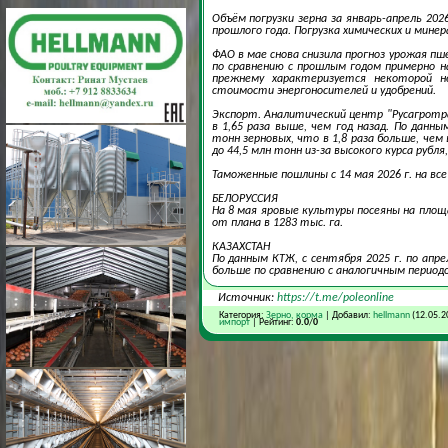
Объём погрузки зерна за январь-апрель 202
прошлого года. Погрузка химических и минер
ФАО в мае снова снизила прогноз урожая пш
по сравнению с прошлым годом примерно на
прежнему характеризуется некоторой н
стоимости энергоносителей и удобрений.
Экспорт. Аналитический центр "Русагротра
в 1,65 раза выше, чем год назад. По данны
тонн зерновых, что в 1,8 раза больше, чем
до 44,5 млн тонн из-за высокого курса руб
Таможенные пошлины c 14 мая 2026 г. на вс
БЕЛОРУССИЯ
На 8 мая яровые культуры посеяны на площа
от плана в 1283 тыс. га.
КАЗАХСТАН
По данным КТЖ, с сентября 2025 г. по апре
больше по сравнению с аналогичным периодо
Источник:
https://t.me/poleonline
Категория:
Зерно, корма
| Добавил:
hellmann
(12.05.2
импорт
| Рейтинг:
0.0
/
0