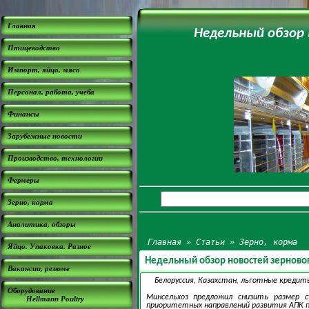
Главная
Недельный обзор 
Птицеводство
Импорт, яйцо, мясо
Персонал, работа, учеба
Финансы
Зарубежные новости
Производство, технологии
Фермеры
Зерно, корма
Аналитика, обзоры
Главная
»
Статьи
»
Зерно, корма
Яйцо. Упаковка. Разное
Недельный обзор новостей зерновог
Вакансии, резюме
Белоруссия, Казахстан, льготные кредиты
Оборудование
Минсельхоз предложил снизить размер 
Hellmann Poultry
приоритетных направлений развития АПК п