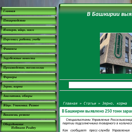
Главная
В Башкирии выя
Птицеводство
Импорт, яйцо, мясо
Персонал, работа, учеба
Финансы
Зарубежные новости
Производство, технологии
Фермеры
Зерно, корма
Аналитика, обзоры
Главная
»
Статьи
»
Зерно, корма
Яйцо. Упаковка. Разное
В Башкирии выявлено 250 тонн зар
Вакансии, резюме
Специалистами Управления Россельхозна
партии подсолнечника товарного в количес
Оборудование
Hellmann Poultry
Как сообщает пресс-служба Управления 