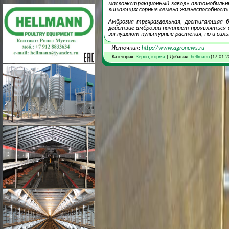
маслоэкстракционный завод» автомобильн
лишающих сорные семена жизнеспособности
Амброзия трехраздельная, достигающая б
действие амброзии начинает проявляться
заглушают культурные растения, но и сил
Источник:
http://www.agronews.ru
Категория:
Зерно, корма
| Добавил:
hellmann
(17.01.2