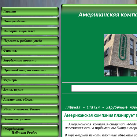
Главная
Американская комп
Птицеводство
Импорт, яйцо, мясо
Персонал, работа, учеба
Финансы
Зарубежные новости
Производство, технологии
Фермеры
Зерно, корма
Аналитика, обзоры
Главная
»
Статьи
»
Зарубежные нов
Яйцо. Упаковка. Разное
Американская компания планирует п
Вакансии, резюме
Американская компания-стартап «Mode
напечатанного на трёхмерном биопринтере
Оборудование
Hellmann Poultry
В трёхмерной печати плотные объекты соз