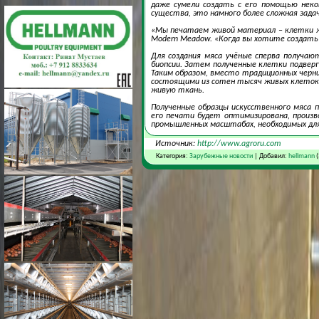
даже сумели создать с его помощью неко
существа, это намного более сложная задач
«Мы печатаем живой материал – клетки жи
Modern Meadow. «Когда вы хотите создать 
Для создания мяса учёные сперва получа
биопсии. Затем полученные клетки подве
Таким образом, вместо традиционных черн
состоящими из сотен тысяч живых клеток
живую ткань.
Полученные образцы искусственного мяса 
его печати будет оптимизирована, произ
промышленных масштабах, необходимых для
Источник:
http://www.agroru.com
Категория:
Зарубежные новости
| Добавил:
hellmann
(