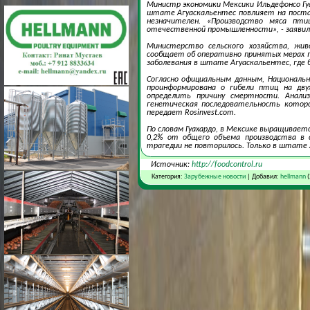
Министр экономики Мексики Ильдефонсо Гу
штате Агуаскальентес повлияет на постав
незначителен. «Производство мяса п
отечественной промышленности», - заявил
Министерство сельского хозяйства, жив
сообщает об оперативно принятых мерах п
заболевания в штате Агуаскальентес, где 
Согласно официальным данным, Национальн
проинформирована о гибели птиц на дву
определить причину смертности. Анализ
генетическая последовательность которо
передает Rosinvest.com.
По словам Гуахардо, в Мексике выращивает
0,2% от общего объема производства в с
трагедии не повторилось. Только в штате 
Источник:
http://foodcontrol.ru
Категория:
Зарубежные новости
| Добавил:
hellmann
(