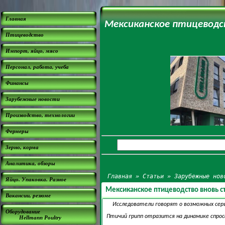
Главная
Мексиканское птицеводс
Птицеводство
Импорт, яйцо, мясо
Персонал, работа, учеба
Финансы
Зарубежные новости
Производство, технологии
Фермеры
Зерно, корма
Аналитика, обзоры
Главная
»
Статьи
»
Зарубежные нов
Яйцо. Упаковка. Разное
Мексиканское птицеводство вновь с
Вакансии, резюме
Исследователи говорят о возможных серь
Оборудование
Птичий грипп отразится на динамике спрос
Hellmann Poultry