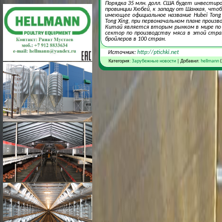
Порядка 35 млн. долл. США будет инвестир
провинции Хюбей, к западу от Шанхая, что
имеющее официальное название Hubei Tong
Tong Xing, при первоначальном плане произв
Китай является вторым рынком в мире по
сектор по производству мяса в этой стра
бройлеров в 100 стран.
Источник:
http://ptichki.net
Категория:
Зарубежные новости
| Добавил:
hellmann
(