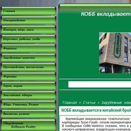
Главная
КОББ вкладывает
Птицеводство
Импорт, яйцо, мясо
Персонал, работа, учеба
Финансы
Зарубежные новости
Производство, технологии
Фермеры
Зерно, корма
Аналитика, обзоры
Главная
»
Статьи
»
Зарубежные нов
Яйцо. Упаковка. Разное
КОББ вкладывается в китайский бр
Вакансии, резюме
Крупнейшая американская генетическая 
корпорации Tyson Foods- стала мажоритарным
Оборудование
В сообщении Cobb-Vantress сказано, что 
Hellmann Poultry
мясного направления, владеющим контроль