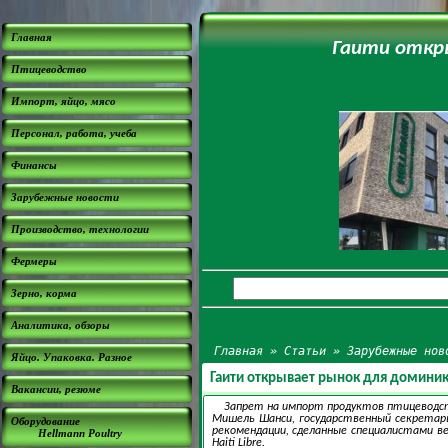
Главная
Гаити откр
Птицеводство
Импорт, яйцо, мясо
Персонал, работа, учеба
Финансы
Зарубежные новости
Производство, технологии
Фермеры
Зерно, корма
Аналитика, обзоры
Главная
»
Статьи
»
Зарубежные нов
Яйцо. Упаковка. Разное
Гаити открывает рынок для домини
Вакансии, резюме
Запрет на импорт продуктов птицеводств
Мишель Шанси, государственный секретарь
Оборудование
рекомендации, сделанные специалистами ве
Hellmann Poultry
Haiti Libre.