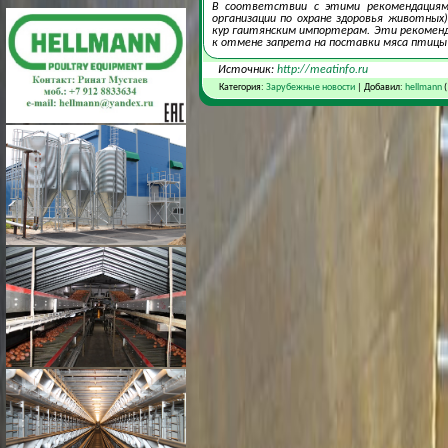
В соответствии с этими рекомендациями
организации по охране здоровья животных
кур гаитянским импортерам. Эти рекоменд
к отмене запрета на поставки мяса птицы
Источник:
http://meatinfo.ru
Категория:
Зарубежные новости
| Добавил:
hellmann
(