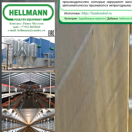
производителям, которые нарушают закон
автоматически признаются непригодными д
Источник:
http://foodcontrol.ru
Категория:
Зарубежные новости
| Добавил:
hellmann
(