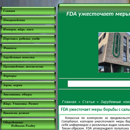
Главная
FDA ужесточает меры 
Птицеводство
Импорт, яйцо, мясо
Персонал, работа, учеба
Финансы
Зарубежные новости
Производство, технологии
Фермеры
Зерно, корма
Аналитика, обзоры
Главная
»
Статьи
»
Зарубежные нов
Яйцо. Упаковка. Разное
FDA ужесточает меры борьбы с сал
Вакансии, резюме
Комиссия по контролю за продовольст
Compliance, которое ужесточает меры бор
Оборудование
себя информацию о различных видах сальмон
Hellmann Poultry
Таким образом, FDA утверждает политику