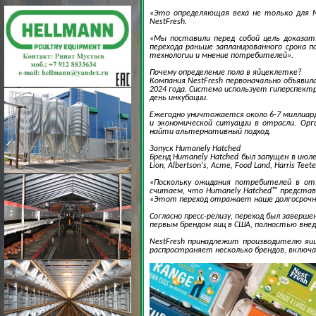
«Это определяющая веха не только для Ne
NestFresh.
«Мы поставили перед собой цель доказат
перехода раньше запланированного срока 
технологии и мнение потребителей».
Почему определение пола в яйцеклетке?
Компания NestFresh первоначально объявила
2024 года. Система использует гиперспектр
день инкубации.
Ежегодно уничтожается около 6-7 миллиар
и экономической ситуации в отрасли. Ор
найти альтернативный подход.
Запуск Humanely Hatched
Бренд Humanely Hatched был запущен в июле
Lion, Albertson's, Acme, Food Land, Harris Teete
«Поскольку ожидания потребителей в от
считаем, что Humanely Hatched™ представ
«Этот переход отражает наше долгосрочно
Согласно пресс-релизу, переход был заверше
первым брендом яиц в США, полностью внед
NestFresh принадлежит производителю яиц H
распространяет несколько брендов, включая Cal