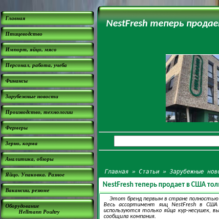
Главная
NestFresh теперь прода
Птицеводство
Импорт, яйцо, мясо
Персонал, работа, учеба
Финансы
Зарубежные новости
Производство, технологии
Фермеры
Зерно, корма
Аналитика, обзоры
Главная
»
Статьи
»
Зарубежные нов
Яйцо. Упаковка. Разное
NestFresh теперь продает в США тол
Вакансии, резюме
Этот бренд первым в стране полностью в
Весь ассортимент яиц NestFresh в США
Оборудование
используются только яйца кур-несушек, вы
Hellmann Poultry
сообщила компания.