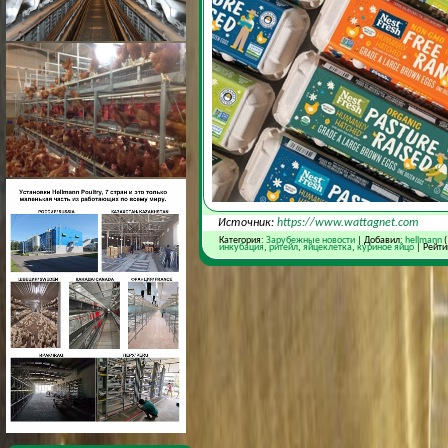
Источник:
https://www.wattagnet.com
Категория:
Зарубежные новости
| Добавил:
hellmann
(
инкубация
,
ритейл
,
яйцеклетка
,
куриное яйцо
| Рейти