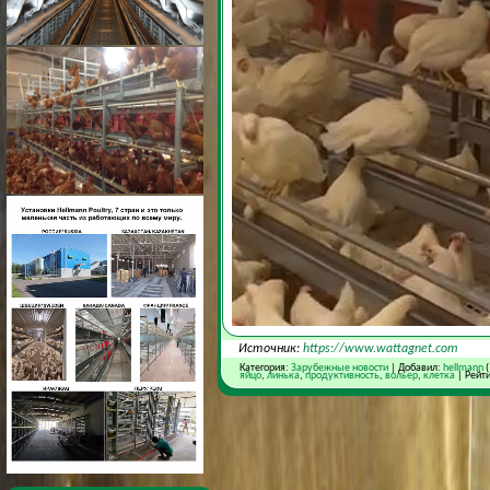
Источник:
https://www.wattagnet.com
Категория:
Зарубежные новости
| Добавил:
hellmann
(
яйцо
,
линька
,
продуктивность
,
вольер
,
клетка
| Рейти