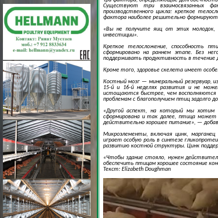
Существуют три взаимосвязанных фа
производственного цикла: крепкое телос
фактора наиболее решительно формируютс
«Вы не получите яиц от этих молодок, 
инвестиции».
Крепкое телосложение, способность пт
сформировано на раннем этапе. Без не
поддерживать продуктивность в течение 
Кроме того, здоровье скелета имеет особе
Костный мозг — минеральный резервуар, 
15-й и 16-й неделях развития и не мож
истощаются быстрее, чем восполняются с
проблемам с благополучием птиц задолго до
«Другой аспект, на который мы хотим 
сформирована и так далее, птица может 
действительно хорошее питание», — добав
Микроэлементы, включая цинк, марганец
играет особую роль в синтезе гликопроте
развитию костной структуры. Цинк подде
«Чтобы здание стояло, нужен действител
обеспечить птицам хорошее состояние кон
Текст: Elizabeth Doughman