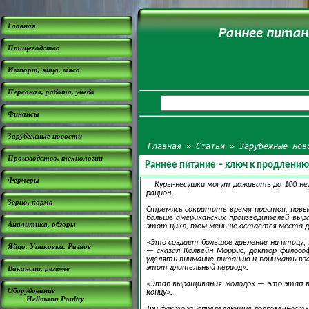
Главная
Раннее питан
Птицеводство
Импорт, яйцо, мясо
Персонал, работа, учеба
Финансы
Зарубежные новости
Главная
»
Статьи
»
Зарубежные нов
Производство, технологии
Раннее питание – ключ к продлению
Фермеры
Куры-несушки могут доживать до 100 не
рацион.
Зерно, корма
Стремясь сократить время простоя, повыс
больше американских производителей выра
Аналитика, обзоры
этот цикл, тем меньше остается места дл
«Это создает большое давление на птицу,
Яйцо. Упаковка. Разное
— сказал Колвейн Моррис, доктор философ
уделять внимание питанию и понимать вза
этот длительный период».
Вакансии, резюме
«Этап выращивания молодок — это этап ва
Оборудование
концу».
Hellmann Poultry
Три фактора, определяющие долговечность