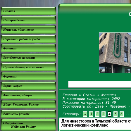
Главная
Птицеводство
Импорт, яйцо, мясо
Персонал, работа, учеба
Финансы
Зарубежные новости
Производство, технологии
Фермеры
Зерно, корма
Главная
»
Статьи
» Финансы
Аналитика, обзоры
В категории материалов:
2492
Показано материалов:
31-40
Яйцо. Упаковка. Разное
Сортировать по:
Дате
·
Названию
Вакансии, резюме
Страницы:
«
1
2
3
4
5
6
..
Для инвесторов в Тульской области
Оборудование
логистический комплекс
Hellmann Poultry