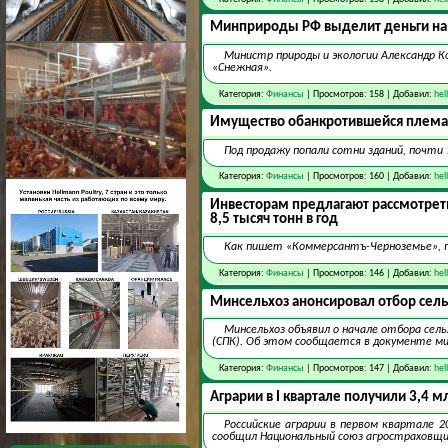
Минприроды РФ выделит деньги на
Министр природы и экологии Александр К
«Снежная».
Категория:
Финансы
| Просмотров: 158 | Добавил:
hel
Имущество обанкротившейся племаг
Под продажу попали сотни зданий, почти
Категория:
Финансы
| Просмотров: 160 | Добавил:
hel
Инвесторам предлагают рассмотреть
8,5 тысяч тонн в год
Как пишет «Коммерсантъ-Черноземье», п
Категория:
Финансы
| Просмотров: 146 | Добавил:
hel
Минсельхоз анонсировал отбор сел
Минсельхоз объявил о начале отбора се
(СПК). Об этом сообщается в документе м
Категория:
Финансы
| Просмотров: 147 | Добавил:
hel
Аграрии в I квартале получили 3,4 
Российские аграрии в первом квартале 2
сообщил Национальный союз агростраховщик