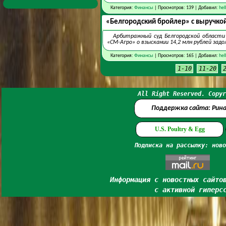
Категория:
Финансы
| Просмотров: 139 | Добавил:
hel
«Белгородский бройлер» с выручкой 
Арбитражный суд Белгородской области
«СМ-Агро» о взыскании 14,2 млн рублей зад
Категория:
Финансы
| Просмотров: 165 | Добавил:
hel
1-10
11-20
All Right Reserved. Copyr
Поддержка сайта: Рин
U.S. Poultry & Egg
Подписка на рассылку: ново
Информация с новостных сайто
с активной гиперс