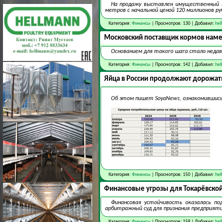
На продажу выставлен имущественный к
метров с начальной ценой 120 миллионов ру
Категория:
Финансы
| Просмотров: 130 | Добавил:
hel
Московский поставщик кормов наме
Основанием для такого шага стало неда
Категория:
Финансы
| Просмотров: 142 | Добавил:
hel
Яйца в России продолжают дорожат
Об этом пишет SoyaNews, ознакомившись
Категория:
Финансы
| Просмотров: 150 | Добавил:
hel
Финансовые угрозы для Токарёвской
Финансовая устойчивость оказалась по
арбитражный суд для признания предприят
Категория:
Финансы
| Просмотров: 158 | Добавил:
hel