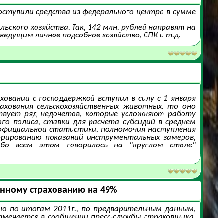
оступили средства из федерального центра в сумме
льского хозяйства. Так, 142 млн. рублей направят на
едущим личное подсобное хозяйство, СПК и т.д.
овании с господдержкой вступил в силу с 1 января
ахования сельскохозяйственных животных, то оно
ствует ряд недочетов, которые усложняют работу
го полиса, ставки для расчета субсидий в среднем
 официальной статистики, полномочия наступления
орированию показаний инструментальных замеров,
бо всем этом говорилось на "круглом столе"
енному страхованию на 49%
ю по итогам 2011г., по предварительным данным,
отмечается в сообщении пресс-службы страховщика,