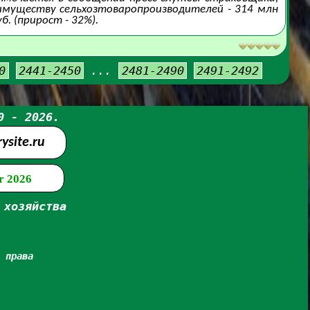
 имуществу сельхозтоваропроизводителей - 314 млн
б. (прирост - 32%).
0
2441-2450
...
2481-2490
2491-2492
0 - 2026.
site.ru
r 2026
 хозяйства
 права