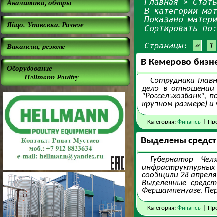
Главная
»
Стат
Аналитика, обзоры
В категории ма
Показано матер
Яйцо. Упаковка. Разное
Сортировать по
Страницы:
«
1
Вакансии, резюме
В Кемерово бизне
Оборудование
Hellmann Poultry
Сотрудники Главн
дело в отношении 
"Россельхозбанк", 
крупном размере) и 
Категория:
Финансы
| Про
Выделены средст
Губернатор Чел
инфраструктурных 
сообщили 28 апреля
Выделенные средс
Фершампенуазе, Пер
Категория:
Финансы
| Про