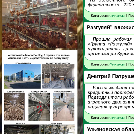
"Из областного б
федерального - 220 
Категория:
Финансы
| Про
Разгуляй" вложил
Прошла рабочая 
«Группа «Разгуляй
руководитель див
организаций Курско
Категория:
Финансы
| Про
Дмитрий Патрушев
Россельхозбанк п
кредитный портфель
Подводя итоги рабо
аграрного движения
поддержку агропро
Категория:
Финансы
| Про
Ульяновская обла