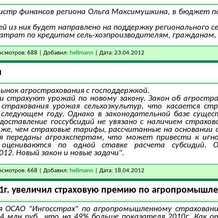
истр финансов региона Ольга Максимушкина, в бюджет п
ей из них будет направлено на поддержку регионального се
атрат по кредитам сель-хозпроизводителям, гражданам, в
смотров: 688 | Добавил:
hellmann
| Дата:
23.04.2012
и
ынок агрострахования с господдержкой.
и страхуют урожай по новому закону. Закон об агрострах
 страхования урожая сельхозкультур, что касается стр
 следующем году. Однако в законодательной базе суще
доставление госсубсидий не увязано с наличием страхово
иже, чем страховые тарифы, рассчитанные на основании
я переданы агроэкспертам, что может привести к игн
оцениваются по одной ставке расчета субсидий. О
12. Новый закон и новые задачи".
смотров: 668 | Добавил:
hellmann
| Дата:
18.04.2012
011г. увеличил страховую премию по агропромышл
я ОСАО "Ингосстрах" по агропромышленному страховани
4 млн руб., что на 49% больше показателя 2010г. Как 