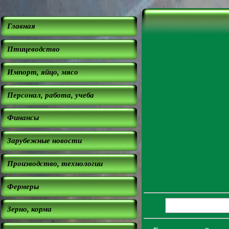
Главная
Птицеводство
Импорт, яйцо, мясо
Персонал, работа, учеба
Финансы
Зарубежные новости
Производство, технологии
Фермеры
Зерно, корма