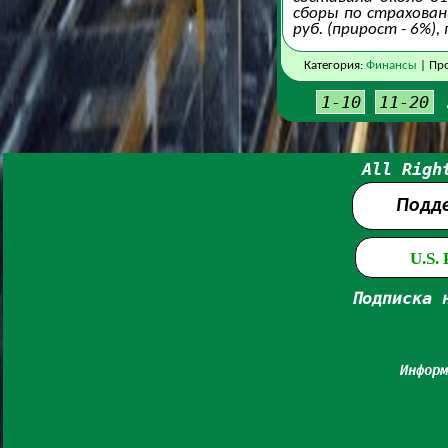
сборы по страхован
руб. (прирост - 6%)
Категория:
Финансы
| Про
1-10
11-20
All Righ
Подд
U.S.
Подписка 
Информ