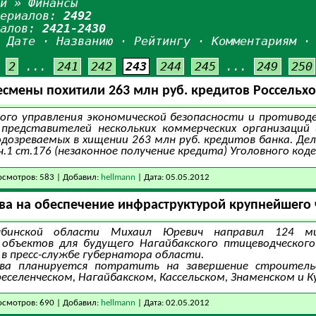
ьи
» Финансы
териалов:
2492
иалов:
2421-2430
:
Дате
·
Названию
·
Рейтингу
·
Комментариям
2
...
241
242
243
244
245
...
249
250
смены похитили 263 млн руб. кредитов Россельх
ого управления экономической безопасности и противод
представителей нескольких коммерческих организаций
подозреваемых в хищении 263 млн руб. кредитов банка. Де
ч.1 ст.176 (незаконное получение кредита) Уголовного код
смотров: 583 | Добавил:
hellmann
| Дата:
05.05.2012
ва на обеспечение инфраструктурой крупнейшего 
ябинской области Михаил Юревич направил 124 м
объектов для будущего Нагайбакского птицеводческог
 в пресс-службе губернатора области.
тва планируется потратить на завершение строитель
еселенческом, Нагайбакском, Кассельском, Знаменском и К
смотров: 690 | Добавил:
hellmann
| Дата:
02.05.2012