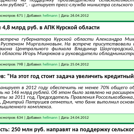
юджета на поддержку производителей сельскохозяйст
млн рублей", - цитирует пресс-служба министра сельского
смотров: 671 | Добавил:
hellmann
| Дата:
26.04.2012
 4,8 млрд руб. в АПК Курской области
встреча губернатора Курской области Александра Ми
» Рустемом Миргалимовым. На встрече присутствовали г
изиона Центрального филиала Владимир Шаргородский
й области Игорь Микрюков и руководители обладминистр
смотров: 798 | Добавил:
hellmann
| Дата:
25.04.2012
: "На этот год стоит задача увеличить кредитный
ланирует в 2012 году обеспечить не менее 70% общего 
 на 146 млрд рублей. Об этом было заявлено на расширен
ты за 2011 год, Председатель Правления Россельхозбанка
, Дмитрий Патрушев отметил, что банк выполнил основн
мышленного комплекса.
смотров: 634 | Добавил:
hellmann
| Дата:
24.04.2012
сть: 250 млн руб. направят на поддержку сельског