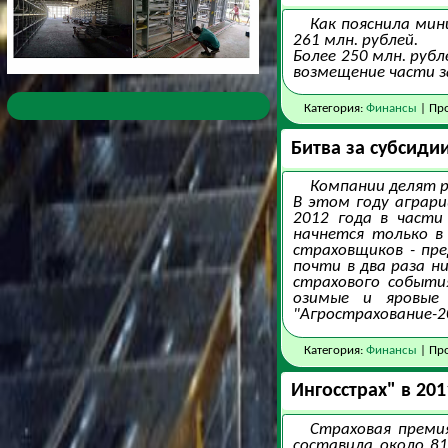
Как пояснила мин
261 млн. рублей.
Более 250 млн. рубл
возмещение части з
Категория:
Финансы
| Про
Битва за субсиди
Компании делят р
В этом году аграри
2012 года в части
начнется только в
страховщиков - пре
почти в два раза н
страхового событи
озимые и яровые 
"Агрострахование-20
Категория:
Финансы
| Про
Ингосстрах" в 2
Страховая преми
составила около 81