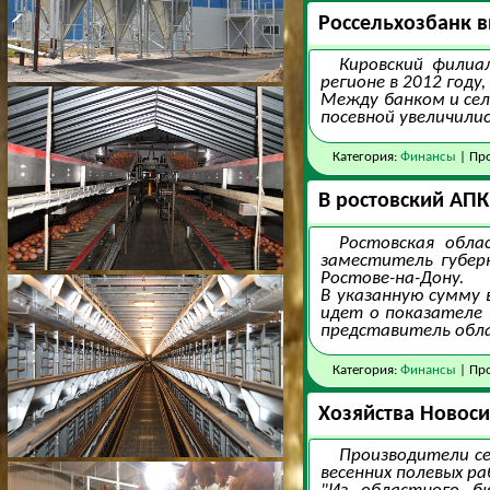
Россельхозбанк в
Кировский филиа
регионе в 2012 году
Между банком и сел
посевной увеличилис
Категория:
Финансы
| Про
В ростовский АПК
Ростовская обла
заместитель губерн
Ростове-на-Дону.
В указанную сумму 
идет о показателе 
представитель обл
Категория:
Финансы
| Про
Хозяйства Новоси
Производители се
весенних полевых р