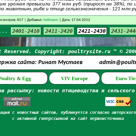
ию урожая превысили 377 млн руб. (прирост на 38%), по
, по животным, рыбе и птице сельхозназначения - 121 млн ру
смотров: 657 | Добавил:
hellmann
| Дата:
17.04.2012
...
2401-2410
2411-2420
2421-2430
2431-244
t Reserved. Copyright: poultrysite.ru ™ © 200
ержка сайта: Ринат Мустаев
admin@poultry
 Poultry & Egg
VIV Europe
Euro Tie
на рассылку: новости птицеводства и сельского
ация с новостных сайтов, публикуется согласно авторского
с активной гиперссылкой на сайт первоисточника