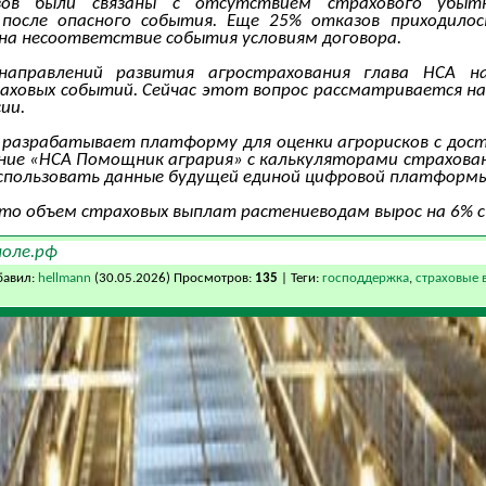
в были связаны с отсутствием страхового убытка,
 после опасного события. Еще 25% отказов приходило
на несоответствие события условиям договора.
направлений развития агрострахования глава НСА н
ховых событий. Сейчас этот вопрос рассматривается на
ии.
разрабатывает платформу для оценки агрорисков с дост
ие «НСА Помощник агрария» с калькуляторами страхован
пользовать данные будущей единой цифровой платформы 
что объем страховых выплат растениеводам вырос на 6% с 
поле.рф
бавил:
hellmann
(30.05.2026) Просмотров:
135
| Теги:
господдержка
,
страховые 