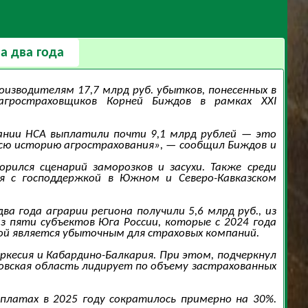
а два года
изводителям 17,7 млрд руб. убытков, понесенных в
агростраховщиков Корней Биждов в рамках XXI
пании НСА выплатили почти 9,1 млрд рублей — это
всю историю агрострахования», — сообщил Биждов и
рился сценарий заморозков и засухи. Также среди
я с господдержкой в Южном и Северо-Кавказском
 года аграрии региона получили 5,6 млрд руб., из
из пяти субъектов Юга России, которые с 2024 года
кой является убыточным для страховых компаний.
кесия и Кабардино-Балкария. При этом, подчеркнул
товская область лидирует по объему застрахованных
латах в 2025 году сократилось примерно на 30%.