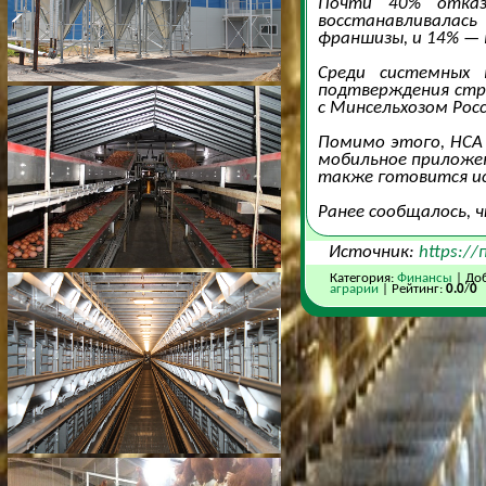
Почти 40% отказо
восстанавливалась
франшизы, и 14% — 
Среди системных 
подтверждения стра
с Минсельхозом Росс
Помимо этого, НСА 
мобильное приложен
также готовится ис
Ранее сообщалось, 
Источник:
https://
Категория:
Финансы
| До
аграрии
| Рейтинг:
0.0
/
0