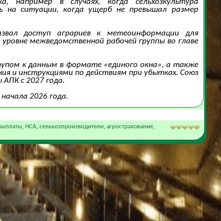
 например в случаях, когда сельхозкультура
сь на ситуации, когда ущерб не превышал размер
азвал доступ аграриев к метеоинформации для
 уровне межведомственной рабочей группы во главе
упом к данным в формате «единого окна», а также
ия и инструкциями по действиям при убытках. Союз
АПК с 2027 года.
начала 2026 года.
выплаты
,
НСА
,
сельхозпроизводители
,
агрострахование
,