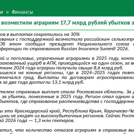
ьи
»
Финансы
возместили аграриям 17,7 млрд рублей убытков з
ов в выплатах сократилось на 30%
вания с господдержкой возместила российским сельхозпро
 Об этом сообщил президент Национального союза 
еренции по страхованию Russian Insurance Summit 2026.
й и поголовье, утраченные аграриями в 2025 году, ком
ахованный ущерб в АПК, приходящийся на один сезон, за 
ткам 2024 года аграрии получили свыше 8,6 млрд руб.
ишелся на южные регионы, где в 2024–2025 годах повто
тмечался град. Выплаты по договорам агростраховани
 за два года достигли 13,1 млрд руб.
елем страховых выплат стала Ростовская область. За два
— за убытки, понесенные в 2025 году. Регион стал одним 
субъектов, где страхование растениеводства с господдерж
это Краснодарский край, Республика Крым, Карачаево-Чер
щики не уходят из высокоубыточных регионов. Сейчас Рос
й 2026 года — 1,3 млн гектаров.
тил, что количество отказов аграриям в страховых вып