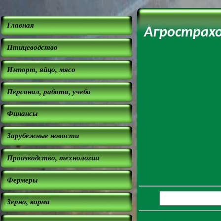
Главная
Агрострахо
Птицеводство
Импорт, яйцо, мясо
Персонал, работа, учеба
Финансы
Зарубежные новости
Производство, технологии
Фермеры
Зерно, корма