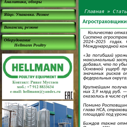
Аналитика, обзоры
Главная
»
Стат
Яйцо. Упаковка. Разное
Агростраховщики 
Вакансии, резюме
Количество отказ
Система агрострахо
Оборудование
2024–2025 годах.
Hellmann Poultry
Международной конф
«За погибший урожа
максимальный застр
добавил, что по убы
Основной ущерб пр
значимых рисков о
федеральных округах
Крупнейшим получат
них 3,9 млрд руб. 
оказались в числе 
Помимо Ростовщины 
глава НСА, страхов
площадей под урожа
Биждов также отме