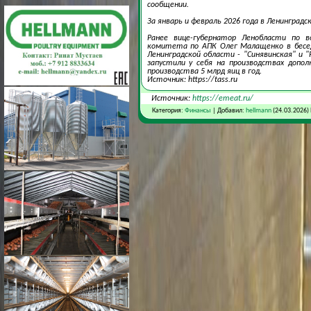
сообщении.
За январь и февраль 2026 года в Ленинград
Ранее вице-губернатор Ленобласти по в
комитета по АПК Олег Малащенко в бесед
Ленинградской области - "Синявинская" и 
запустили у себя на производствах допо
производства 5 млрд яиц в год.
Источник: https://tass.ru
Источник:
https://emeat.ru/
Категория:
Финансы
| Добавил:
hellmann
(24.03.2026)