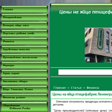
Главная
Цены на яйца птицефа
Птицеводство
Импорт, яйцо, мясо
Персонал, работа, учеба
Финансы
Зарубежные новости
Производство, технологии
Фермеры
Зерно, корма
Аналитика, обзоры
Главная
»
Статьи
»
Финансы
Яйцо. Упаковка. Разное
Цены на яйца птицефабрик Ленингра
Вакансии, резюме
Оптовая стоимость продукции остается 
региона.
Оборудование
Hellmann Poultry
"Цены производителей (оптовые цены) ст