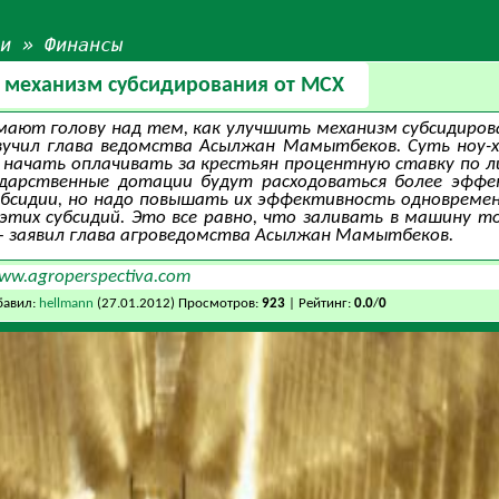
ьи
»
Финансы
й механизм субсидирования от МСХ
мают голову над тем, как улучшить механизм субсидирова
вучил глава ведомства Асылжан Мамытбеков. Суть ноу-х
 начать оплачивать за крестьян процентную ставку по ли
ударственные дотации будут расходоваться более эффек
убсидии, но надо повышать их эффективность одновреме
тих субсидий. Это все равно, что заливать в машину то
— заявил глава агроведомства Асылжан Мамытбеков.
ww.agroperspectiva.com
бавил:
hellmann
(27.01.2012) Просмотров:
923
| Рейтинг:
0.0
/
0