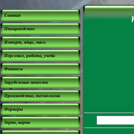
Главная
Птицеводство
Импорт, яйцо, мясо
Персонал, работа, учеба
Финансы
Зарубежные новости
Производство, технологии
Фермеры
Зерно, корма