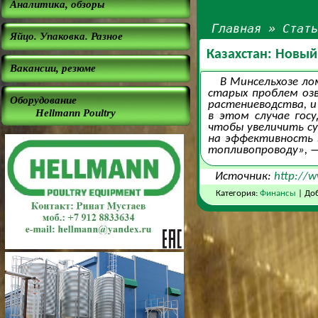
Аналитика, обзоры
Главная
»
Стат
Яйцо. Упаковка. Разное
Казахстан: Новы
Вакансии, резюме
В Минсельхозе ло
старых проблем оз
Оборудование
растениеводства, и
Hellmann Poultry
в этом случае гос
чтобы увеличить с
на эффективность э
топливопроводу», 
Источник:
http://w
Категория:
Финансы
| До