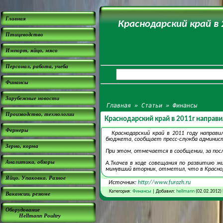
Главная
Краснодарский край в 
Птицеводство
Импорт, яйцо, мясо
Персонал, работа, учеба
Финансы
Зарубежные новости
Главная
»
Статьи
»
Финансы
Производство, технологии
Краснодарский край в 2011г направ
Фермеры
Краснодарский край в 2011 году направ
бюджета, сообщает пресс-служба администр
Зерно, корма
При этом, отмечается в сообщении, за посл
Аналитика, обзоры
А.Ткачев в ходе совещания по развитию ж
минувший вторник, отметил, что в Красно
Яйцо. Упаковка. Разное
Источник:
http://www.furazh.ru
Категория:
Финансы
| Добавил:
hellmann
(02.02.2012)
Вакансии, резюме
Оборудование
Hellmann Poultry