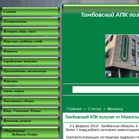
Главная
Тамбовский АПК пол
Птицеводство
Импорт, яйцо, мясо
Персонал, работа, учеба
Финансы
Зарубежные новости
Производство, технологии
Фермеры
Зерно, корма
Аналитика, обзоры
Главная
»
Статьи
»
Финансы
Яйцо. Упаковка. Разное
Тамбовский АПК получит от Минсель
Вакансии, резюме
3-е февраля 2012г. Тамбовская область в 
более 1 млрд рублей составят инвестицион
Оборудование
Hellmann Poultry
Соответствующее соглашение подписал глав