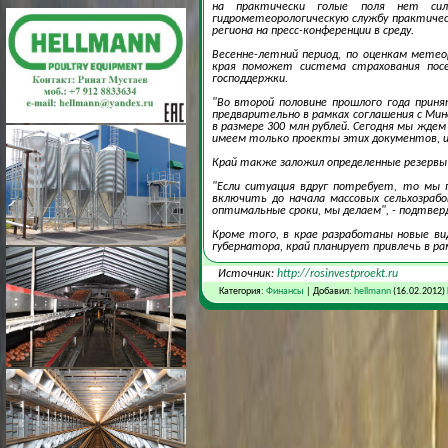
на практически голые поля нет сил
гидрометеорологическую службу практическ
региона на пресс-конференции в среду.
Весенне-летний период, по оценкам мете
края поможет система страхования посе
господдержки.
"Во второй половине прошлого года принят
предварительно в рамках соглашения с Мин
в размере 300 млн рублей. Сегодня мы жде
имеем только проекты этих документов, и 
Край также заложил определенные резервы 
"Если ситуация вдруг потребует, то мы
включить до начала массовых сельхозраб
оптимальные сроки, мы делаем", - подтверд
Кроме того, в крае разработаны новые ви
губернатора, край планирует привлечь в р
Источник:
http://rosinvestproekt.ru
Категория:
Финансы
| Добавил:
hellmann
(16.02.2012)