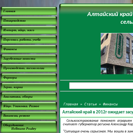
Главная
Алтайский край
Птицеводство
сель
Импорт, яйцо, мясо
Персонал, работа, учеба
Финансы
Зарубежные новости
Производство, технологии
Фермеры
Зерно, корма
Аналитика, обзоры
Главная
»
Статьи
»
Финансы
Яйцо. Упаковка. Разное
Алтайский край в 2012г ожидает зас
Вакансии, резюме
Сельхозстрахование поможет аграриям 
считает губернатор региона Александр Кар
Оборудование
Hellmann Poultry
"Ситуация очень серьезная. Мы вошли в зим