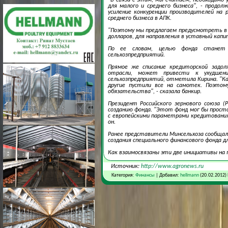
для малого и среднего бизнеса", - продо
усиление конкуренции производителей на 
среднего бизнеса в АПК.
"Поэтому мы предлагаем предусмотреть в
долларов, для направления в уставный капи
По ее словам, целью фонда станет 
сельхозпредприятий.
Прямое же списание кредиторской задол
отрасли, может привести к ухудшени
сельхозпредприятий, отметила Кирина. "К
другие пустили все на самотек. Поэтом
обязательства", - сказала банкир.
Президент Российского зернового союза 
созданию фонда. "Этот фонд мог бы прост
с европейскими параметрами кредитования
он.
Ранее представители Минсельхоза сообщал
создания специального финансового фонда д
Как взаимосвязаны эти две инициативы на 
Источник:
http://www.agronews.ru
Категория:
Финансы
| Добавил:
hellmann
(20.02.2012)