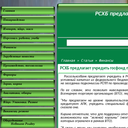
Главная
РСХБ предл
Птицеводство
Импорт, яйцо, мясо
Персонал, работа, учеба
Финансы
Зарубежные новости
Главная
»
Статьи
»
Финансы
Производство, технологии
РСХБ предлагает учредить госфонд
Фермеры
Россельхозбанк предлагает учредить в 
уставный капитал из федерального бюджет
на заседании подкомиссии РСПП по производ
Зерно, корма
По ее словам, это позволит нивелирова
Аналитика, обзоры
Всемирную торговую организацию (ВТО), п
"Мы предлагаем на уровне правительств
Яйцо. Упаковка. Разное
кредитуют АПК, учредить специальный ф
сказала она.
Вакансии, резюме
Кирина отметила, что для поддержки отече
возможности как "зеленой корзины" (нео
Оборудование
которых ограничен в рамках ВТО).
Hellmann Poultry
"В связи с этим, мы считаем, необходимо