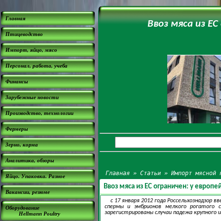
Главная
Ввоз мяса из Е
Птицеводство
Импорт, яйцо, мясо
Персонал, работа, учеба
Финансы
Зарубежные новости
Производство, технологии
Фермеры
Зерно, корма
Аналитика, обзоры
Главная
»
Статьи
»
Импорт мясной 
Яйцо. Упаковка. Разное
Ввоз мяса из ЕС ограничен: у европ
Вакансии, резюме
с 17 января 2012 года Россельхознадзор 
спермы и эмбрионов мелкого рогатого с
Оборудование
зарегистрированы случаи падежа крупного и
Hellmann Poultry