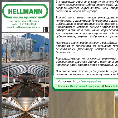
В эпидемиологическом институте имени Фр
- вирус Шмалленберг (Schmallenberg virus)
сопровождается скручиванием шеи, гидр
сообщении Россельхознадзора.
В этой связи заместитель руководителя 
генерального директора Генерального ди
информацию о характерных особенностях в
к животному, мерах по борьбе с заболеван
наборах, а также о том, какие меры безо
для недопущения распространения забол
субпродуктов, спермы и эмбрионов в третьи
Последнее время озабоченность российских
блютанга у ввезенного из Германии ско
генеральному директору Генерального 
безопасности.
Россельхознадзор не исключил возможно
обнаружение опасного вируса у партии ско
кормах из этой страны снова обнаружили ди
При этом глава Роспотребнадзора Геннади
поставки продукции и после вступления во
Источник:
http://www.furazh.ru
Категория:
Импорт мясной продукции
| Добавил:
hell