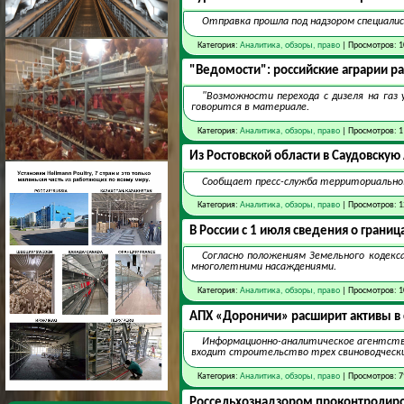
Отправка прошла под надзором специалис
Категория:
Аналитика, обзоры, право
| Просмотров: 1
"Ведомости": российские аграрии ра
"Возможности перехода с дизеля на газ 
говорится в материале.
Категория:
Аналитика, обзоры, право
| Просмотров: 1
Из Ростовской области в Саудовскую
Cообщает пресс-служба территориального
Категория:
Аналитика, обзоры, право
| Просмотров: 1
В России с 1 июля сведения о границ
Согласно положениям Земельного кодекс
многолетними насаждениями.
Категория:
Аналитика, обзоры, право
| Просмотров: 1
АПХ «Дороничи» расширит активы в 
Информационно-аналитическое агентство
входит строительство трех свиноводчески
Категория:
Аналитика, обзоры, право
| Просмотров: 7
Россельхознадзором проконтролиров