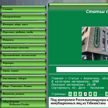
Главная
Статьи п
Птицеводство
Импорт, яйцо, мясо
Персонал, работа, учеба
Финансы
Зарубежные новости
Производство, технологии
Фермеры
Зерно, корма
Главная
»
Статьи
» Аналитика, обз
Аналитика, обзоры
В категории материалов:
3780
Показано материалов:
21-30
Яйцо. Упаковка. Разное
Сортировать по:
Дате
·
Названию
Вакансии, резюме
Страницы:
«
1
2
3
4
5
...
3
Под контролем Россельхознадзора н
Оборудование
инкубационных яиц из Узбекистана
Hellmann Poultry