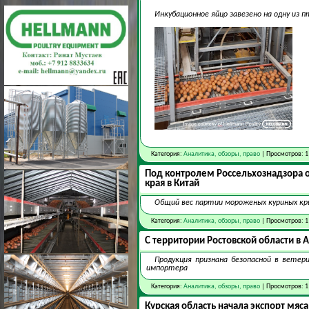
Инкубационное яйцо завезено на одну из
Категория:
Аналитика, обзоры, право
| Просмотров: 1
Под контролем Россельхознадзора о
края в Китай
Общий вес партии мороженых куриных кры
Категория:
Аналитика, обзоры, право
| Просмотров: 1
С территории Ростовской области в
Продукция признана безопасной в вете
импортера
Категория:
Аналитика, обзоры, право
| Просмотров: 1
Курская область начала экспорт мяс