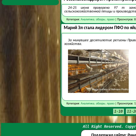
24-25 июня проверено 97 т замор
сельскохозяйственной птицы и производству
Категория:
Аналитика, обзоры, право
| Просмотров: 8
Марий Эл стала лидером ПФО по яй
За минувшее десятилетие регионы Приво
хозяйства.
Категория:
Аналитика, обзоры, право
| Просмотров: 1
1-10
11-2
All Right Reserved. Copyr
Поддержка сайта: Рин