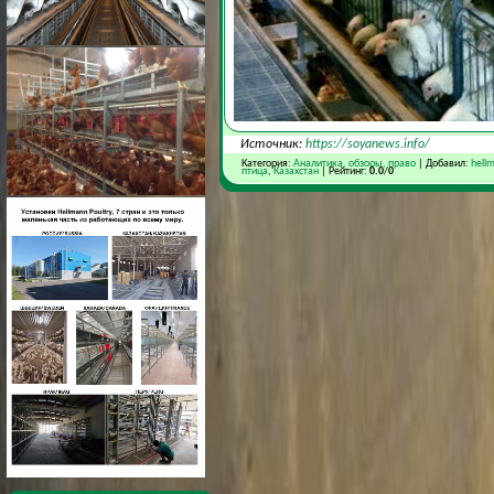
Источник:
https://soyanews.info/
Категория:
Аналитика, обзоры, право
| Добавил:
hell
птица
,
Казахстан
| Рейтинг:
0.0
/
0