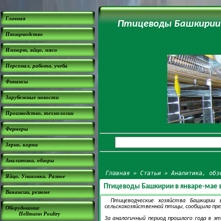
Главная
Птицеводы Башкирии в
Птицеводство
Импорт, яйцо, мясо
Персонал, работа, учеба
Финансы
Зарубежные новости
Производство, технологии
Фермеры
Зерно, корма
Аналитика, обзоры
Главная
»
Статьи
»
Аналитика, обз
Яйцо. Упаковка. Разное
Птицеводы Башкирии в январе-мае в 
Вакансии, резюме
Птицеводческие хозяйства Башкирии 
сельскохозяйственной птицы, сообщила прес
Оборудование
Hellmann Poultry
За аналогичный период прошлого года в э