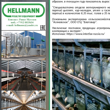
образом, в текущем году показатель вырос в
"Специалистами отдела ветеринарного на
партий цыплят, кур-молодок, утят и гуся
партий в количестве 6,35 тыс. голов и 35 
Основными экспортерами сельскохозяйст
"Асяновское", ООО СГЦ "Благовар".
Увеличение поставок продукции агропром
кооперация и экспорт".
Источник: https://www.interfax-russia.ru/