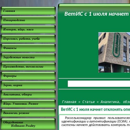
Главная
ВетИС с 1 июля начнет
Птицеводство
Импорт, яйцо, мясо
Персонал, работа, учеба
Финансы
Зарубежные новости
Производство, технологии
Фермеры
Зерно, корма
Аналитика, обзоры
Главная
»
Статьи
»
Аналитика, обз
Яйцо. Упаковка. Разное
ВетИС с 1 июля начнет отклонять оп
Вакансии, резюме
Россельхознадзор призвал пользовате
идентификации и аутентификации (ЕСИА), ко
Оборудование
системы начнет действовать контроль так
Hellmann Poultry