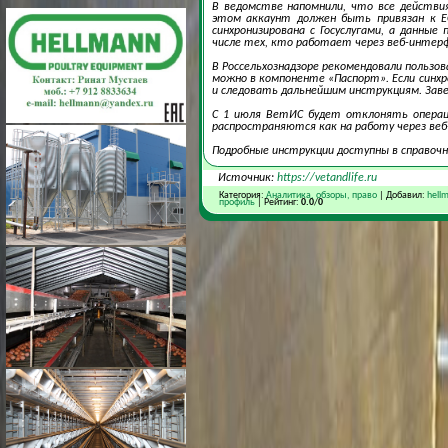
В ведомстве напомнили, что все действи
этом аккаунт должен быть привязан к Е
синхронизирована с Госуслугами, а данн
числе тех, кто работает через веб-интерф
В Россельхознадзоре рекомендовали пользо
можно в компоненте «Паспорт». Если синхр
и следовать дальнейшим инструкциям. Зав
С 1 июля ВетИС будет отклонять операции
распространяются как на работу через веб
Подробные инструкции доступны в справочн
Источник:
https://vetandlife.ru
Категория:
Аналитика, обзоры, право
| Добавил:
hell
профиль
| Рейтинг:
0.0
/
0