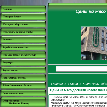
Главная
Цены на мясо
Птицеводство
Импорт, яйцо, мясо
Персонал, работа, учеба
Финансы
Зарубежные новости
Производство, технологии
Фермеры
Зерно, корма
Аналитика, обзоры
Главная
»
Статьи
»
Аналитика, обз
Яйцо. Упаковка. Разное
Цены на мясо достигли нового пика
Вакансии, резюме
Индекс цен на мясо ФАО в апреле был на
максимума
Оборудование
Мировые цены на мясо продемонстрирова
Hellmann Poultry
продовольствие, опубликованном сегодня