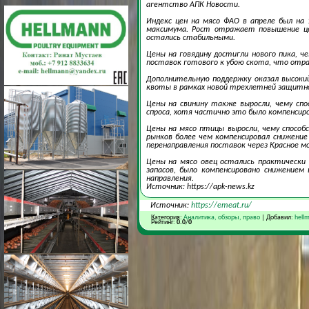
агентство АПК Новости.
Индекс цен на мясо ФАО в апреле был на 
максимума. Рост отражает повышение цен
остались стабильными.
Цены на говядину достигли нового пика, ч
поставок готового к убою скота, что от
Дополнительную поддержку оказал высоки
квоты в рамках новой трехлетней защитн
Цены на свинину также выросли, чему спо
спроса, хотя частично это было компенсиро
Цены на мясо птицы выросли, чему способс
рынков более чем компенсировал снижение
перенаправления поставок через Красное мо
Цены на мясо овец остались практически
запасов, было компенсировано снижением 
направления.
Источник: https://apk-news.kz
Источник:
https://emeat.ru/
Категория:
Аналитика, обзоры, право
| Добавил:
hell
Рейтинг:
0.0
/
0