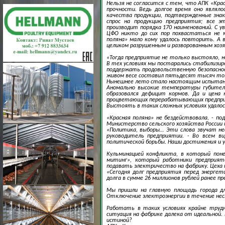
Нельзя не согласится с тем, что АПК «Кра
прочности. Ведь долгое время оно являло
качества продукции, подтвержденные знак
спрос на продукцию предприятия; все э
производит порядка 170 наименований. С 
ЦФО никто до сих пор похвастаться не м
поляна» мало кому удалось повторить. А в
целиком разрушенным и разворованным хозя
«Тогда предприятие не только выстояло, н
В тех условиях мы постарались стабилизир
поддержать продовольственную безопаснос
живом весе составил пятьдесят тысяч то
Нынешнее лето стало настоящим испытани
Аномально высокие температуры губитель
образовался дефицит кормов. Да и цена 
процветающих перерабатывающих предприя
Выстоять в таких сложных условиях удалос
«Красная поляна» не бездействовала, - п
Министерство сельского хозяйства России 
«Политика, выборы… Эти слова звучат не
руководитель предприятии. - Во всем в
политической борьбы. Наши достижения и у
Кульминацией конфликта, в который поне
митинг», который работники предприяти
подавать электричество на фабрику. Цеха 
«Сегодня долг предприятия перед энергет
долга в сумме 26 миллионов рублей ранее 
Мы пришли на главную площадь города д
Отключение электроэнергии в течение неск
Работать в таких условиях крайне трудн
ситуация на фабрике далека от идеальной.
истиной?