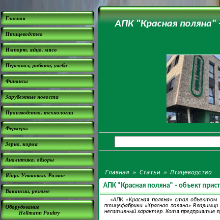
Главная
АПК "Красная поляна"
Птицеводство
Импорт, яйцо, мясо
Персонал, работа, учеба
Финансы
Зарубежные новости
Производство, технологии
Фермеры
Зерно, корма
Аналитика, обзоры
Главная
»
Статьи
»
Птицеводство
Яйцо. Упаковка. Разное
АПК "Красная поляна" - объект при
Вакансии, резюме
«АПК «Красная поляна» стал объектом 
птицефабрики «Красная поляна» Владимир
Оборудование
негативный характер. Хотя предприятие п
Hellmann Poultry