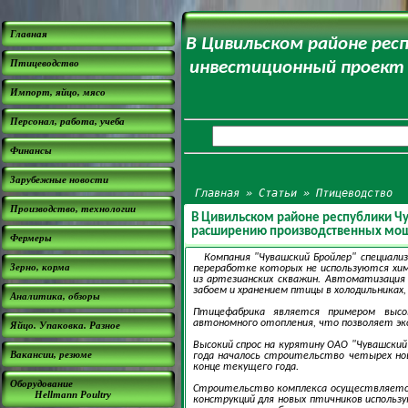
Главная
В Цивильском районе рес
Птицеводство
инвестиционный проект
Импорт, яйцо, мясо
Персонал, работа, учеба
Финансы
Зарубежные новости
Главная
»
Статьи
»
Птицеводство
Производство, технологии
В Цивильском районе республики Ч
расширению производственных мощ
Фермеры
Компания "Чувашский Бройлер" специали
Зерно, корма
переработке которых не используются хи
из артезианских скважин. Автоматизация 
забоем и хранением птицы в холодильниках,
Аналитика, обзоры
Птицефабрика является примером высок
автономного отопления, что позволяет экон
Яйцо. Упаковка. Разное
Высокий спрос на курятину ОАО "Чувашски
Вакансии, резюме
года началось строительство четырех но
конце текущего года.
Оборудование
Строительство комплекса осуществляется
Hellmann Poultry
конструкций для новых птичников использ