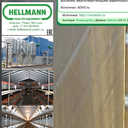
высокими энергосберегающими характерис
Источник: ADVIS.ru
Источник:
http://meatinfo.ru
Категория:
Птицеводство
| Добавил:
hellmann
(24.11.