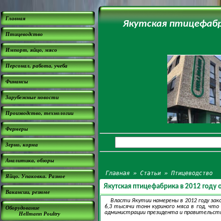
Главная
Якутская птицефабр
Птицеводство
Импорт, яйцо, мясо
Персонал, работа, учеба
Финансы
Зарубежные новости
Производство, технологии
Фермеры
Зерно, корма
Аналитика, обзоры
Главная
»
Статьи
»
Птицеводство
Яйцо. Упаковка. Разное
Якутская птицефабрика в 2012 году 
Вакансии, резюме
Власти Якутии намерены в 2012 году за
6,3 тысячи тонн куриного мяса в год, чт
Оборудование
администрации президента и правительств
Hellmann Poultry