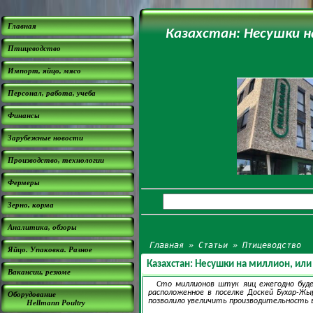
Главная
Казахстан: Несушки н
Птицеводство
Импорт, яйцо, мясо
Персонал, работа, учеба
Финансы
Зарубежные новости
Производство, технологии
Фермеры
Зерно, корма
Аналитика, обзоры
Главная
»
Статьи
»
Птицеводство
Яйцо. Упаковка. Разное
Казахстан: Несушки на миллион, ил
Вакансии, резюме
Сто миллионов штук яиц ежегодно буде
расположенное в поселке Доскей Бухар-Жы
Оборудование
позволило увеличить производительность в
Hellmann Poultry