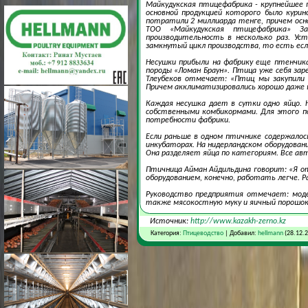
Майкудукская птицефабрика - крупнейшее 
основной продукцией которого было кури
потратили 2 миллиарда тенге, причем осн
ТОО «Майкудукская птицефабрика» За
производительность в несколько раз. Ус
замкнутый цикл производства, то есть ес
Несушки прибыли на фабрику еще птенчика
породы «Ломан Браун». Птица уже себя за
Тлеубеков отмечает: «Птиц мы закупили 
Причем акклиматизировались хорошо даже 
Каждая несушка дает в сутки одно яйцо. 
собственными комбикормами. Для этого по
потребности фабрики.
Если раньше в одном птичнике содержалос
инкубаторах. На нидерландском оборудован
Она разделяет яйца по категориям. Все ав
Птичница Айман Айдильдина говорит: «Я от
оборудованием, конечно, работать легче. Р
Руководство предприятия отмечает: моде
также мясокостную муку и яичный порошок
Источник:
http://www.kazakh-zerno.kz
Категория:
Птицеводство
| Добавил:
hellmann
(28.12.