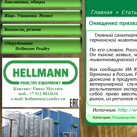
Аналитика, обзоры
Главная
»
Стат
Яйцо. Упаковка. Разное
Онищенко призва
Вакансии, резюме
Главный санитарн
германской животно
Оборудование
Hellmann Poultry
По его словам, Росс
Он также заявил, 
животноводческой 
Как сообщало ИА R
Германии в Россию.
диоксина в продукт
ветеринарной слу
результатам экспер
собой право ввест
рынок, из регионов 
Источник:
http://
Категория:
Птицеводство