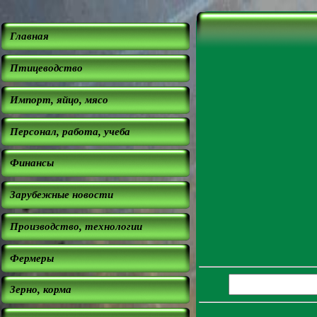
Главная
Птицеводство
Импорт, яйцо, мясо
Персонал, работа, учеба
Финансы
Зарубежные новости
Производство, технологии
Фермеры
Зерно, корма