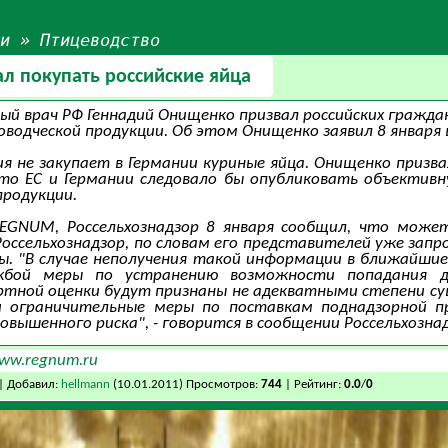
ьи
»
Птицеводство
л покупать российские яйца
ый врач РФ Геннадий Онищенко призвал российских граждан
водческой продукции. Об этом Онищенко заявил 8 января
ия не закупает в Германии куриные яйца. Онищенко призва
что ЕС и Германии следовало бы опубликовать объектив
продукции.
EGNUM, Россельхознадзор 8 января сообщил, что може
 Россельхознадзор, по словам его представителей уже зап
ы. "В случае неполучения такой информации в ближайшие 
жбой меры по устранению возможности попадания д
тной оценки будут признаны не адекватными степени су
и ограничительные меры по поставкам поднадзорной п
повышенного риска", - говорится в сообщении Россельхозна
www.regnum.ru
| Добавил:
hellmann
(10.01.2011) Просмотров:
744
| Рейтинг:
0.0
/
0