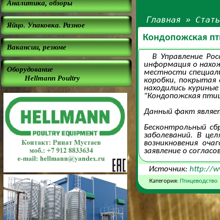
Аналитика, обзоры
Главная
»
Стат
Яйцо. Упаковка. Разное
Кондопожская пт
Вакансии, резюме
В Управление Рос
информация о нахож
Оборудование
местности специал
Hellmann Poultry
коробки, покрытая 
находились куриные
"Кондопожская птице
Данный факт являет
Бесконтрольный сбр
заболеваний. В це
возникновения оча
заявление о соглас
Источник:
http://w
Категория:
Птицеводство