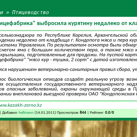
ьи
»
Птицеводство
ицефабрика" выбросила курятину недалеко от к
сельхознадзора по Республике Карелия, Архангельской 
дении недалеко от кладбища г. Кондопога мяса и пера кур
истами Управления. По результатам осмотра были обнар
снегом яма с большим количеством пера, а также мясо к
 крылышки, подготовленные для продажи. На пустой кар
фабрика" "мясо кур - тушка, 2 сорт" с датой изготовлени
ся нарушением ветеринарно-санитарных правил сбора, ут
ос биологических отходов создаёт реальную угрозу воз
лях осуществления государственного ветеринарного над
гов опасных заболеваний, охраны окружающей среды в П
овании внеплановой выездной проверки ОАО "Кондопожская
ww.kazakh-zerno.kz
| Добавил:
hellmann
(14.01.2011) Просмотров:
844
| Рейтинг:
0.0
/
0