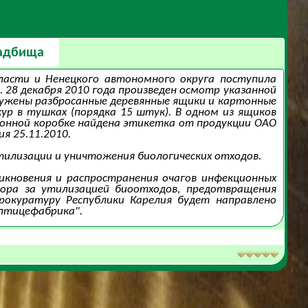
ладбища
области и Ненецкого автономного округа поступила
. 28 декабря 2010 года произведен осмотр указанной
ужены разбросанные деревянные ящики и картонные
ур в тушках (порядка 15 штук). В одном из ящиков
тонной коробке найдена этикетка от продукции ОАО
я 25.11.2010.
илизации и уничтожения биологических отходов.
никновения и распространения очагов инфекционных
зора за утилизацией биоотходов, предотвращения
рокуратуру Республики Карелия будет направлено
 птицефабрика".