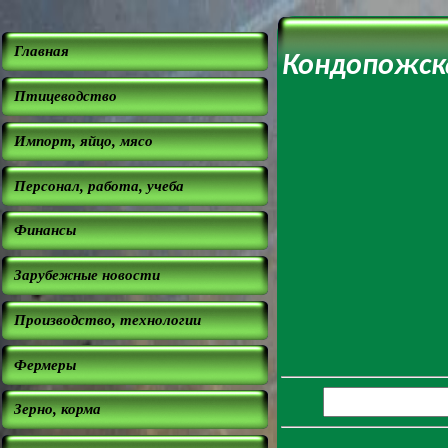
Главная
Кондопожск
Птицеводство
Импорт, яйцо, мясо
Персонал, работа, учеба
Финансы
Зарубежные новости
Производство, технологии
Фермеры
Зерно, корма