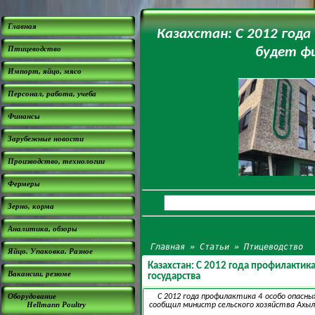
Главная
Казахстан: С 2012 год
Птицеводство
будет фи
Импорт, яйцо, мясо
Персонал, работа, учеба
Финансы
Зарубежные новости
Производство, технологии
Фермеры
Зерно, корма
Аналитика, обзоры
Главная
»
Статьи
»
Птицеводство
Яйцо. Упаковка. Разное
Казахстан: С 2012 года профилактик
Вакансии, резюме
государства
Оборудование
С 2012 года профилактика 4 особо опасн
Hellmann Poultry
сообщил министр сельского хозяйства Ахыл