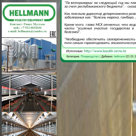
“По ветеринарии: на следующий год мы пл
за счет республиканского бюджета”, - сказа
Как пояснила директор департамента разв
заболевания как: “болезнь марека, гамборо,
Кроме того, глава МСХ отметил, что вед
части “усиления участия государства в
болезней”.
“Необходимо обеспечить своевременность
тем самым гарантировать эпизоотическую б
Источник:
http://www.kazakh-zerno.kz
Категория:
Птицеводство
| Добавил:
hellmann
(21.01.