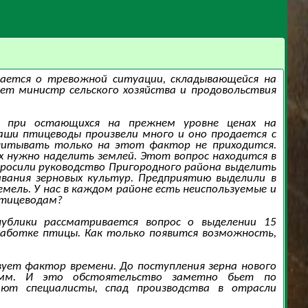
вается о тревожной ситуации, складывающейся на
ет министр сельского хозяйства и продовольствия
а при остающихся на прежнем уровне ценах на
аши птицеводы произвели много и оно продается с
считывать только на этот фактор не приходится.
 нужно наделить землей. Этот вопрос находится в
просили руководство Пригородного района выделить
вания зерновых культур. Предприятию выделили в
мель. У нас в каждом районе есть неиспользуемые и
птицеводам?
ублики рассматривается вопрос о выделении 15
работке птицы. Как только появится возможность,
вует фактор времени. До поступления зерна нового
амм. И это обстоятельство заметно бьет по
ают специалисты, спад производства в отрасли