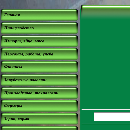
Главная
Птицеводство
Импорт, яйцо, мясо
Персонал, работа, учеба
Финансы
Зарубежные новости
Производство, технологии
Фермеры
Зерно, корма