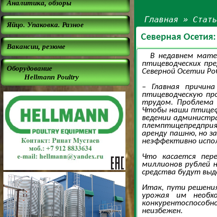
Аналитика, обзоры
Главная
»
Стат
Яйцо. Упаковка. Разное
Северная Осетия
Вакансии, резюме
В недавнем мате
птицеводческих пр
Оборудование
Северной Осетии Ро
Hellmann Poultry
– Главная причин
птицеводческую пр
трудом. Проблема 
Чтобы наши птицеф
ведении администра
племптицепредприя
аренду пашню, но з
неэффективно испол
Что касается пер
миллионов рублей н
средства будут выд
Итак, пути решения
урожая им необх
конкурентоспособ
неизбежен.