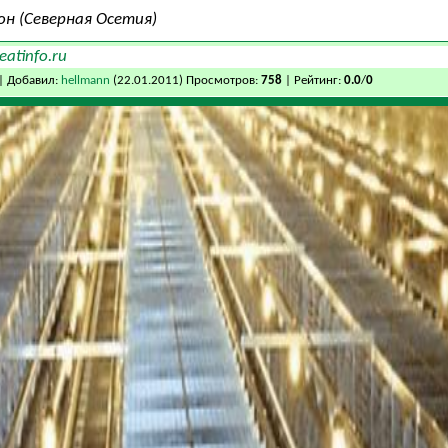
он (Северная Осетия)
eatinfo.ru
| Добавил:
hellmann
(22.01.2011) Просмотров:
758
| Рейтинг:
0.0
/
0