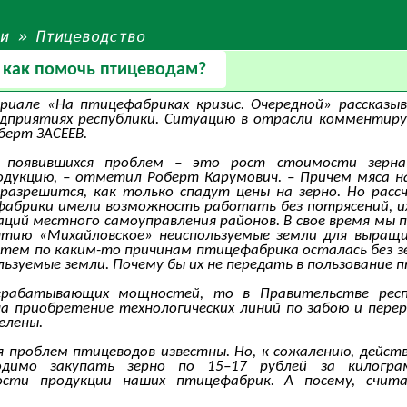
ьи
»
Птицеводство
: как помочь птицеводам?
риале «На птицефабриках кризис. Очередной» рассказы
едприятиях республики. Ситуацию в отрасли комментиру
берт ЗАСЕЕВ.
а появившихся проблем – это рост стоимости зерн
одукцию, – отметил Роберт Карумович. – Причем мяса н
разрешится, как только спадут цены на зерно. Но рас
абрики имели возможность работать без потрясений, их
ций местного самоуправления районов. В свое время мы 
тию «Михайловское» неиспользуемые земли для выращи
атем по каким-то причинам птицефабрика осталась без зе
ьзуемые земли. Почему бы их не передать в пользование 
ерабатывающих мощностей, то в Правительстве респ
а приобретение технологических линий по забою и пере
елены.
 проблем птицеводов известны. Но, к сожалению, дейст
одимо закупать зерно по 15–17 рублей за килогр
ности продукции наших птицефабрик. А посему, счит