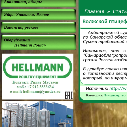
Аналитика, обзоры
Главная
»
Стат
Яйцо. Упаковка. Разное
Волжской птицефа
Вакансии, резюме
Арбитражный суд
по Самарской обла
Оборудование
Сумма требований н
Hellmann Poultry
Напомним, что в
"Самараоблагропро
грозил Россельхозб
В декабре стало из
о готовности рест
который, по информ
Источник:
http://w
Категория:
Птицеводство