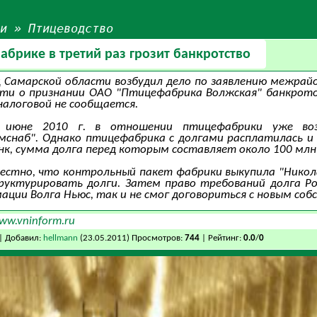
ьи
»
Птицеводство
брике в третий раз грозит банкротство
 Самарской области возбудил дело по заявлению межрай
сти о признании ОАО "Птицефабрика Волжская" банкрот
алоговой не сообщается.
 июне 2010 г. в отношении птицефабрики уже воз
мснаб". Однако птицефабрика с долгами расплатилась и
анк, сумма долга перед которым составляет около 100 млн
вестно, что контрольный пакет фабрики выкупила "Никола
руктурировать долги. Затем право требований долга Ро
ации Волга Ньюс, так и не смог договориться с новым соб
ww.vninform.ru
| Добавил:
hellmann
(23.05.2011) Просмотров:
744
| Рейтинг:
0.0
/
0