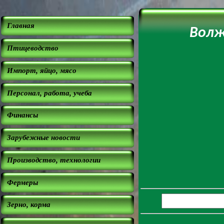
Главная
Волж
Птицеводство
Импорт, яйцо, мясо
Персонал, работа, учеба
Финансы
Зарубежные новости
Производство, технологии
Фермеры
Зерно, корма