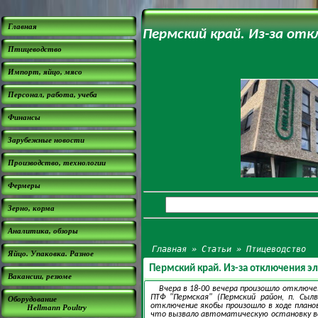
Главная
Пермский край. Из-за от
Птицеводство
Импорт, яйцо, мясо
Персонал, работа, учеба
Финансы
Зарубежные новости
Производство, технологии
Фермеры
Зерно, корма
Аналитика, обзоры
Главная
»
Статьи
»
Птицеводство
Яйцо. Упаковка. Разное
Пермский край. Из-за отключения э
Вакансии, резюме
Вчера в 18-00 вечера произошло отключ
ПТФ "Пермская" (Пермский район, п. Сыл
Оборудование
отключение якобы произошло в ходе плано
Hellmann Poultry
что вызвало автоматическую остановку вен