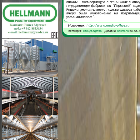
птицы – температура в птичниках в отсут
гендиректора фабрики, на "Пермской" сод
Рошака, значительного падежа удалось из
вчера было отключение на подстанции
устанавливает".
Источник:
http://www.media-office.ru
Категория:
Птицеводство
| Добавил:
hellmann
(01.06.