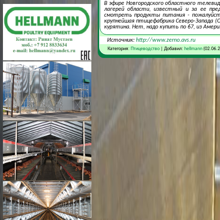
В эфире Новгородского областного телевид
лагерей области, известный и за ее пре
смотреть продукты питания - пожалуйста,
крупнейшая птицефабрика Северо-Запада (О
курятина. Нет, надо купить по 67, из Америк
Источник:
http://www.zerno.avs.ru
Категория:
Птицеводство
| Добавил:
hellmann
(02.06.