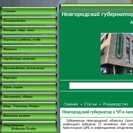
Главная
Новгородский губернатор
Птицеводство
Импорт, яйцо, мясо
Персонал, работа, учеба
Финансы
Зарубежные новости
Производство, технологии
Фермеры
Зерно, корма
Аналитика, обзоры
Главная
»
Статьи
»
Птицеводство
Яйцо. Упаковка. Разное
Новгородский губернатор о ЧП в ла
Вакансии, резюме
Губернатор Новгородской области Сер
инфекцией заболели 72 человека. Как с
Оборудование
Крестецкую ЦРБ, в инфекционное отделение
Hellmann Poultry