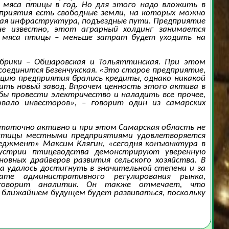
 мяса птицы в год. Но для этого надо вложить в
дприятия есть свободные земли, на которых можно
ая инфраструктура, подъездные пути. Предприятие
е известно, этот аграрный холдинг занимается
а мяса птицы – меньше затрат будет уходить на
рики – Обшаровская и Тольяттинская. При этом
соединится Безенчукская. «Это старое предприятие,
кцию предприятия брались кредиты, однако никакой
оить новый завод. Впрочем ценность этого актива в
ы провести электричество и наладить все прочее,
вало инвесторов», – говорит один из самарских
таточно активно и при этом Самарская область не
е птицы местными предприятиями удовлетворяется
еджмент» Максим Клягин, «сегодня конъюнктура в
устрии птицеводства демонстрируют уверенную
овных драйверов развития сельского хозяйства. В
удалось достигнуть в значительной степени и за
те административного регулирования рынка,
– говорит аналитик. Он также отмечает, что
в ближайшем будущем будет развиваться, поскольку