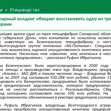
ьи
»
Птицеводство
рарный холдинг обещает восстановить одну из тр
ернии
айшее время одна из трех птицефабрик Самарской облас
 губернской Думы, член комитета по сельскому хозяйст
м инвестора на Безенчукскую птицефабрику и могу
Волгоградская группа компаний «КА-Питание». Специа
 они занимались оценкой имущественного комплекса это
бретению. Насколько мне известно, эта компания в на
плекса предприятия», – рассказал Руфим Ибрагимов.
а Безенчукская» было зарегистрировано в 2000 году.
ной птицы и производство мяса кур. Владельцами предп
 «Альянс», ЗАО ДКК а также частное лицо – Владимир В
я за 2009 год составила 430,288 млн рублей, убыток 11
ировали его банкротство: предприятие было остановлен
а кредиторская задолженность, которой предприятие
ия не смогла расплатиться с Россельхозбанком, Сб
ред которыми составляет около 500 млн рублей. На с
задолженности обозначенная в реестре кредиторов состав
» Руфиль Ибрагимов, владельцы Волгоградского аграр
ерены приобрести имущественный комплекс предприят