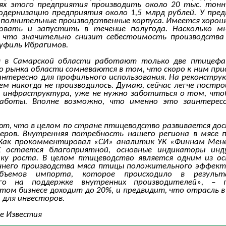
ях этого предприятия производить около 20 тыс. тонн
одернизацию предприятия около 1,5 млрд рублей. У пре
полнительные производственные корпуса. Имеется хорош
овать и запустить в течение полугода. Насколько мн
 что значительно снизит себестоимость производств
Руфиль Ибрагимов.
я в Самарской области работают только две птицефаб
о рынка области сомневаются в том, что скоро к ним при
 интересно для профильного использования. На реконстру
ем никогда не производилось. Думаю, сейчас легче постр
 инфраструктура, уже не нужно заботиться о том, чтоб
аботы. Вполне возможно, что именно это заинтересо
, что в целом по стране птицеводство развивается дос
деров. Внутренняя потребность нашего региона в мяс
 Как прокомментировал «СИ» аналитик УК «Финнам Мен
 остается благоприятной, основные индикаторы инд
ку роста. В целом птицеводство является одним из осн
него производства мяса птицы положительного эффекта 
бъемов импорта, которое происходило в результа
ного на поддержке внутренних производителей», 
том бизнесе доходит до 20%, и предвидит, что отрасль 
 для инвесторов.
е Известия