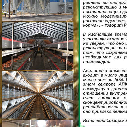
реально на площад
реконструкцию и м
построить еще и до
можно модернизир
растениеводством,
корма», – говорит 
В настоящее врем
участники аграрног
не уверен, что оно
реконструкции на н
том, что сохранена
необходимое для р
птицеводов.
Аналитики отмечают
входит в число ли
менее чем на 50%.
этом секторе АПК
восходящую динами
отношении внутрен
счет снижения о
сконцентрирован
рентабельность в э
она привлекательна
Источник: Самарски