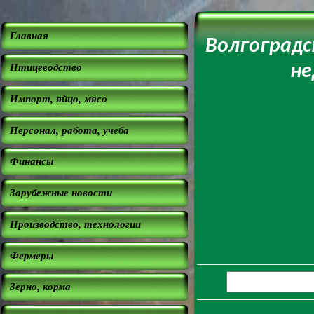
Главная
Волгоградс
Птицеводство
не
Импорт, яйцо, мясо
Персонал, работа, учеба
Финансы
Зарубежные новости
Производство, технологии
Фермеры
Зерно, корма