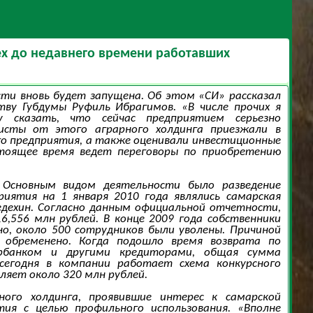
ех до недавнего времени работавших
ти вновь будет запущена. Об этом «СИ» рассказал
ву Губдумы Руфиль Ибрагимов. «В числе прочих я
 сказать, что сейчас предприятием серьезно
листы от этого аграрного холдинга приезжали в
го предприятия, а также оценивали инвестиционные
стоящее время ведет переговоры по приобретению
 Основным видом деятельности было разведение
риятия на 1 января 2010 года являлись самарская
едехин. Согласно данным официальной отчетности,
6,556 млн рублей. В конце 2009 года собственники
о, около 500 сотрудников были уволены. Причиной
 обременено. Когда подошло время возврата по
ербанком и другими кредиторами, общая сумма
егодня в компании работает схема конкурсного
ляет около 320 млн рублей.
ного холдинга, проявившие интерес к самарской
ия с целью профильного использования. «Вполне