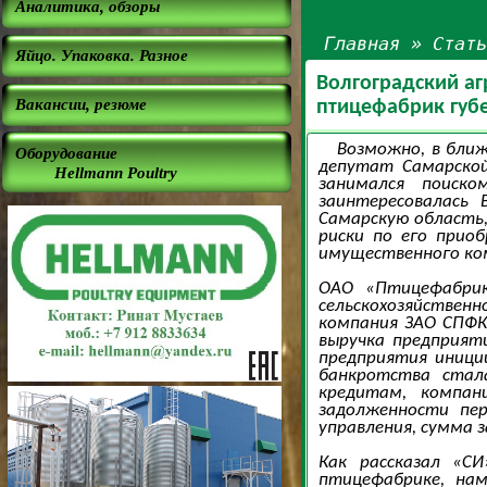
Аналитика, обзоры
Главная
»
Стат
Яйцо. Упаковка. Разное
Волгоградский аг
Вакансии, резюме
птицефабрик губ
Возможно, в ближ
Оборудование
депутат Самарской
Hellmann Poultry
занимался поиско
заинтересовалась 
Самарскую область,
риски по его прио
имущественного ком
ОАО «Птицефабрик
сельскохозяйствен
компания ЗАО СПФК
выручка предприяти
предприятия иници
банкротства стал
кредитам, компан
задолженности пе
управления, сумма 
Как рассказал «СИ
птицефабрике, нам