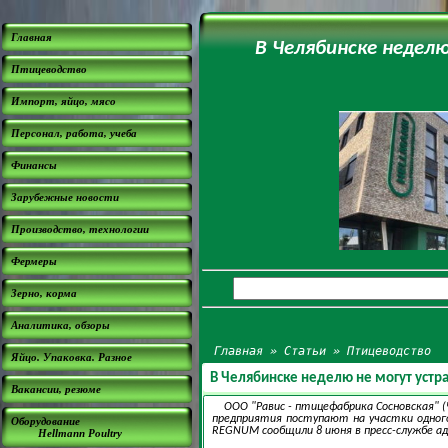
Главная
В Челябинске недел
Птицеводство
Импорт, яйцо, мясо
Персонал, работа, учеба
Финансы
Зарубежные новости
Производство, технологии
Фермеры
Зерно, корма
Аналитика, обзоры
Главная
»
Статьи
»
Птицеводство
Яйцо. Упаковка. Разное
В Челябинске неделю не могут устр
Вакансии, резюме
ООО "Равис - птицефабрика Сосновская" 
предприятия поступают на участки одног
Оборудование
REGNUM сообщили 8 июня в пресс-службе а
Hellmann Poultry