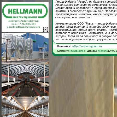
Птицефабрика "Равис", на балансе которо
Но до сих пор ситуация не изменилась. Сп
места аварии направлен в территориально
принятия соответствующих мер. По словам
проложен двумя нитками, чтобы создать р
с отходами производства.
Комментариев ООО "Равис - птицефабрика 
данном предприятии. В октябре 2009 года
водохранилище. Кроме того, власти Челяб
питьевого источника Челябинска. А в авг
лагерей. Тогда из-за повисшего в воздухе 
несанкционированном сбросе продуктов пер
Источник:
http://www.regnum.ru
Категория:
Птицеводство
| Добавил:
hellmann
(09.06.