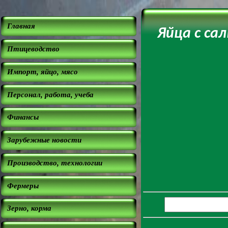
Главная
Яйца с са
Птицеводство
Импорт, яйцо, мясо
Персонал, работа, учеба
Финансы
Зарубежные новости
Производство, технологии
Фермеры
Зерно, корма