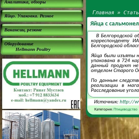
Аналитика, обзоры
Главная
»
Стат
Яйцо. Упаковка. Разное
Яйца с сальмоне
Вакансии, резюме
В Белгородской о
корреспонденту И
Оборудование
Белгородской облас
Hellmann Poultry
Яйца были изъяты н
упакована в 724 к
данный продукт не
отделом Старого Ос
По данным следстви
реализации в мага
Расследование угол
Источник:
http://
Категория:
Птицеводство