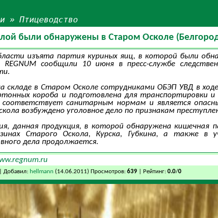
ьи
»
Птицеводство
ллой были обнаружены в Старом Осколе (Белгород
бласти изъята партия куриных яиц, в которой были обн
А REGNUM сообщили 10 июня в пресс-службе следствен
ти.
а складе в Старом Осколе сотрудниками ОБЭП УВД в ход
артонных короба и подготовлена для транспортировки и
 соответствует санитарным нормам и является опасны
кола возбуждено уголовное дело по признакам преступлени
я, данная продукция, в которой обнаружена кишечная п
зинах Старого Оскола, Курска, Губкина, а также в у
овного дела продолжается.
www.regnum.ru
| Добавил:
hellmann
(14.06.2011) Просмотров:
639
| Рейтинг:
0.0
/
0