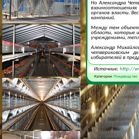
Но Александра Четв
взаимоотношениях 
органов власти. Ве
кампаний.
Между тем объектив
области, которые 
учреждениями, теп
Александр Михайлов
четвериковским д
избирателей в пред
Источник:
http://w
Категория:
Птицеводство