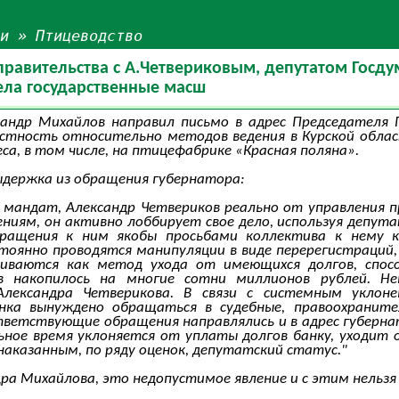
ьи
»
Птицеводство
правительства с А.Четвериковым, депутатом Гос
ела государственные масш
сандр Михайлов направил письмо в адрес Председателя 
вестность относительно методов ведения в Курской обл
са, в том числе, на птицефабрике «Красная поляна».
ыдержка из обращения губернатора:
мандат, Александр Четвериков реально от управления п
иям, он активно лоббирует свое дело, используя депут
ращения к ним якобы просьбами коллектива к нему к
оянно проводятся манипуляции в виде перерегистраций,
иваются как метод ухода от имеющихся долгов, спосо
ов накопилось на многие сотни миллионов рублей. Н
Александра Четверикова. В связи с системным уклон
нка вынуждено обращаться в судебные, правоохранит
тветствующие обращения направлялись и в адрес губерна
ное время уклоняется от уплаты долгов банку, уходит 
наказанным, по ряду оценок, депутатский статус."
ра Михайлова, это недопустимое явление и с этим нельзя