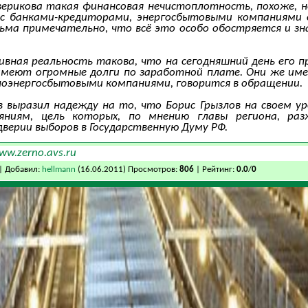
ерикова такая финансовая нечистоплотность, похоже, не
с банками-кредиторами, энергосбытовыми компаниями о
сьма примечательно, что всё это особо обостряется и з
ная реальность такова, что на сегодняшний день его п
имеют огромные долги по заработной плате. Они же им
лоэнергосбытовыми компаниями, говорится в обращении.
 выразил надежду на то, что Борис Грызлов на своем у
еяниям, цель которых, по мнению главы региона, ра
дверии выборов в Государственную Думу РФ.
ww.zerno.avs.ru
| Добавил:
hellmann
(16.06.2011) Просмотров:
806
| Рейтинг:
0.0
/
0