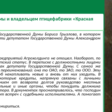
думы и владельцем птицефабрики «Красная
Государственной Думы Бориса Грызлова, в котором
асти депутатом Государственной Думы Александром
редприятий Агрохолдинга не отошел. Наоборот, по
атский статус. В переписке с должностными лицами
ак депутату Государственной Думы. С самой же
 переименований: она то ОАО, то ЗАО, то ООО. Эти
б накапливать новые и вновь от них уходить. В
екоторые кредиты, напрямую связаны с личными
ением от возврата долгов руководство местных
ельные и иные органы, чтобы понудить должника
тора. В документах просматривалось, что господин
от встреч с судебными исполнителями. А помогает
 мириться.