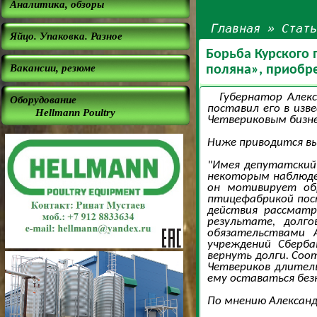
Аналитика, обзоры
Главная
»
Стат
Яйцо. Упаковка. Разное
Борьба Курского 
Вакансии, резюме
поляна», приобр
Губернатор Алек
Оборудование
поставил его в из
Hellmann Poultry
Четвериковым бизне
Ниже приводится в
"Имея депутатский 
некоторым наблюден
он мотивирует об
птицефабрикой пост
действия рассматр
результате, долг
обязательствами 
учреждений Сберба
вернуть долги. Соо
Четвериков длитель
ему оставаться без
По мнению Александ