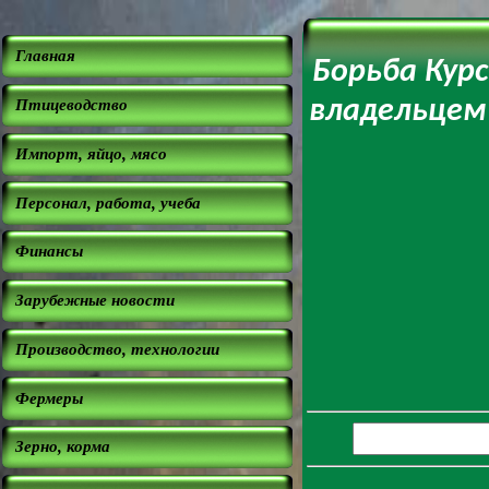
Главная
Борьба Кур
Птицеводство
владельцем
Импорт, яйцо, мясо
Персонал, работа, учеба
Финансы
Зарубежные новости
Производство, технологии
Фермеры
Зерно, корма