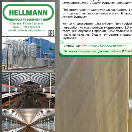
строительство) Артур Футыма, передает 
"На этот проект инвестиции составили 1,5 
Эти деньги мы зарабатываем сами. В прош
сказал Футыма.
Также он отметил, что объект "птицефабр
переработки мяса птицы мощностью 1,5 млн
того, как окупится проект. "Мы планируе
после запуска мы будем готовить специа
Футыма.
Источник:
http://www.foodnewsweek.ru
Категория:
Птицеводство
| Добавил:
hellmann
(17.06.