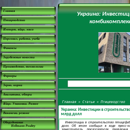
Главная
Украина: Инвестиц
Птицеводство
комбикомплекс
Импорт, яйцо, мясо
Персонал, работа, учеба
Финансы
Зарубежные новости
Производство, технологии
Фермеры
Зерно, корма
Аналитика, обзоры
Главная
»
Статьи
»
Птицеводство
Яйцо. Упаковка. Разное
Украина: Инвестиции в строительст
Вакансии, резюме
млрд долл
Оборудование
Инвестиции в строительство птицефабр
Hellmann Poultry
долл. Об этом сообщил в ходе пресс-к
заместитель председателя правления