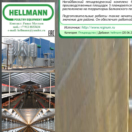
Нагайбакский птицеводческий комплек
производственных площадок 5 планируется 
расположена на территории Балканского по
Подготовительные работы также начаты и
значение для района. Он обеспечит работо
Источник:
http://www.regnum.ru
Категория:
Птицеводство
| Добавил:
hellmann
(20.06.