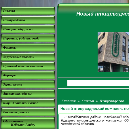
Главная
Новый птицеводчес
Птицеводство
Импорт, яйцо, мясо
Персонал, работа, учеба
Финансы
Зарубежные новости
Производство, технологии
Фермеры
Зерно, корма
Аналитика, обзоры
Главная
»
Статьи
»
Птицеводство
Яйцо. Упаковка. Разное
Новый птицеводческий комплекс поя
Вакансии, резюме
В Нагайбакском районе Челябинской об
будущего птицеводческого комплекса. 
Оборудование
Челябинской области.
Hellmann Poultry