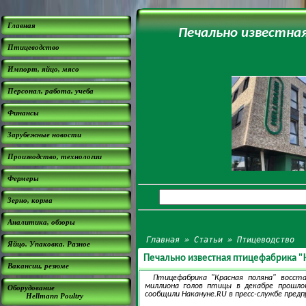
Главная
Печально известна
Птицеводство
Импорт, яйцо, мясо
Персонал, работа, учеба
Финансы
Зарубежные новости
Производство, технологии
Фермеры
Зерно, корма
Аналитика, обзоры
Главная
»
Статьи
»
Птицеводство
Яйцо. Упаковка. Разное
Печально известная птицефабрика "
Вакансии, резюме
Птицефабрика "Красная поляна" восст
миллиона голов птицы в декабре прошло
Оборудование
сообщили Накануне.RU в пресс-службе пред
Hellmann Poultry