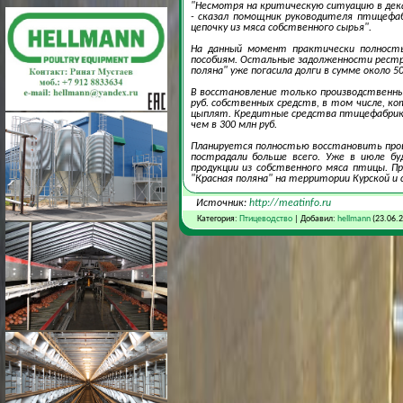
"Несмотря на критическую ситуацию в дека
- сказал помощник руководителя птицефаб
цепочку из мяса собственного сырья".
На данный момент практически полность
пособиям. Остальные задолженности рест
поляна" уже погасила долги в сумме около 50
В восстановление только производственны
руб. собственных средств, в том числе, 
цыплят. Кредитные средства птицефабрика
чем в 300 млн руб.
Планируется полностью восстановить проц
пострадали больше всего. Уже в июле бу
продукции из собственного мяса птицы. 
"Красная поляна" на территории Курской и 
Источник:
http://meatinfo.ru
Категория:
Птицеводство
| Добавил:
hellmann
(23.06.